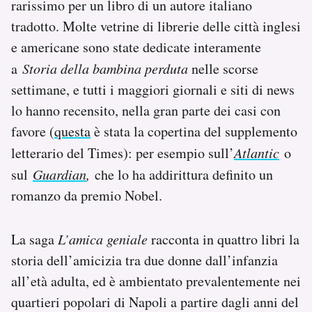
rarissimo per un libro di un autore italiano
Notifiche mobile
tradotto. Molte vetrine di librerie delle città inglesi
Regala il Post
e americane sono state dedicate interamente
Hai bisogno di aiuto?
Esci
a
Storia della bambina perduta
nelle scorse
settimane, e tutti i maggiori giornali e siti di news
lo hanno recensito, nella gran parte dei casi con
favore (
questa
è stata la copertina del supplemento
letterario del Times): per esempio sull’
Atlantic
o
sul
Guardian
,
che lo ha addirittura definito un
romanzo da premio Nobel.
La saga
L’amica geniale
racconta in quattro libri la
storia dell’amicizia tra due donne dall’infanzia
all’età adulta, ed è ambientato prevalentemente nei
quartieri popolari di Napoli a partire dagli anni del