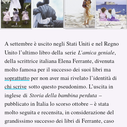
PODCAST
NEWSLETTER
A settembre è uscito negli Stati Uniti e nel Regno
I MIEI PREFERITI
Unito l’ultimo libro della serie
L’amica geniale
,
della scrittrice italiana Elena Ferrante, divenuta
SHOP
molto famosa per il successo dei suoi libri ma
soprattutto
per non aver mai rivelato l’identità di
chi scrive
sotto questo pseudonimo. L’uscita in
CALENDARIO
inglese di
Storia della bambina perduta
–
pubblicato in Italia lo scorso ottobre – è stata
AREA PERSONALE
molto seguita e recensita, in considerazione del
Area Personale
grandissimo successo dei libri di Ferrante, caso
Newsletter