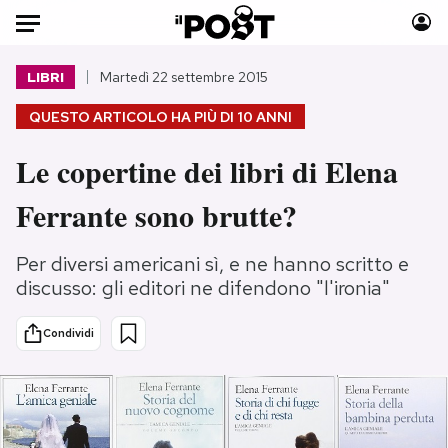
Auto
LIBRI
Martedì 22 settembre 2015
QUESTO ARTICOLO HA PIÙ DI
10 ANNI
HOME
Le copertine dei libri di Elena
Italia
Moda
Mondo
Libri
Ferrante sono brutte?
Politica
Consumismi
Tecnologia
Storie/Idee
Per diversi americani sì, e ne hanno scritto e
Internet
Ok Boomer!
discusso: gli editori ne difendono "l'ironia"
Scienza
Media
Condividi
Cultura
Europa
Economia
Altrecose
Sport
Mondiali calcio 2026