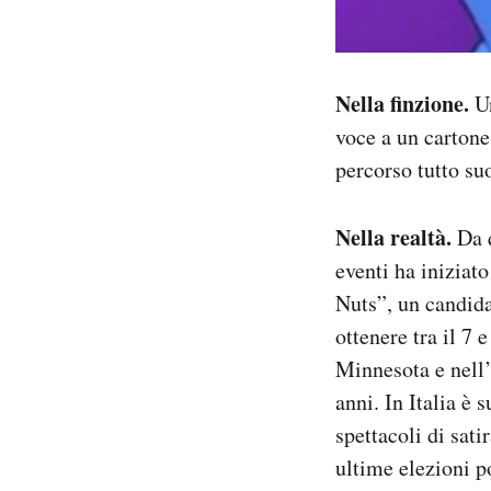
Nella finzione.
Un
voce a un cartone
percorso tutto su
Nella realtà.
Da q
eventi ha iniziat
Nuts”, un candida
ottenere tra il 7 
Minnesota e nell’
anni. In Italia è
spettacoli di sat
ultime elezioni po