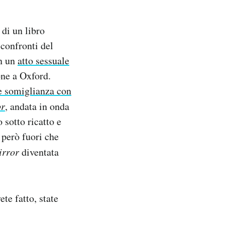
 di un libro
 confronti del
in un
atto sessuale
one a Oxford.
e somiglianza con
or
, andata in onda
 sotto ricatto e
 però fuori che
irror
diventata
te fatto, state