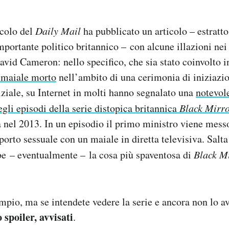
colo del
Daily Mail
ha pubblicato un articolo – estratto
importante politico britannico – con alcune illazioni nei
vid Cameron: nello specifico, che sia stato coinvolto 
n maiale morto
nell’ambito di una cerimonia di iniziazi
ziale, su Internet in molti hanno segnalato una
notevol
egli episodi della serie distopica britannica
Black Mirr
a nel 2013. In un episodio il primo ministro viene messo
porto sessuale con un maiale in diretta televisiva. Salta
be – eventualmente – la cosa più spaventosa di
Black M
pio, ma se intendete vedere la serie e ancora non lo ave
o spoiler, avvisati
.