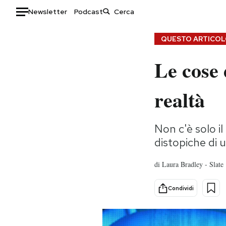
Newsletter
Podcast
Auto
QUESTO ARTICOLO
Le cose 
HOME
Italia
Moda
realtà
Mondo
Libri
Politica
Consumismi
Non c'è solo il
Tecnologia
Storie/Idee
distopiche di 
Internet
Ok Boomer!
Scienza
Media
di
Laura Bradley - Slate
Cultura
Europa
Economia
Altrecose
Condividi
Sport
Mondiali calcio 2026