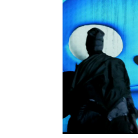
PODCAST
NEWSLETTER
I MIEI PREFERITI
SHOP
CALENDARIO
AREA PERSONALE
Area Personale
Newsletter