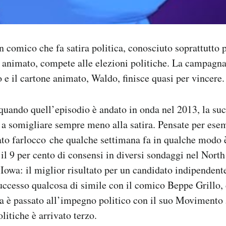
 comico che fa satira politica, conosciuto soprattutto p
 animato, compete alle elezioni politiche. La campagn
o e il cartone animato, Waldo, finisce quasi per vincere.
uando quell’episodio è andato in onda nel 2013, la suc
o a somigliare sempre meno alla satira. Pensate per es
to farlocco che qualche settimana fa in qualche modo è
e il 9 per cento di consensi in diversi sondaggi nel North
Iowa: il miglior risultato per un candidato indipendent
 successo qualcosa di simile con il comico Beppe Grillo,
ira è passato all’impegno politico con il suo Movimento 5
litiche è arrivato terzo.