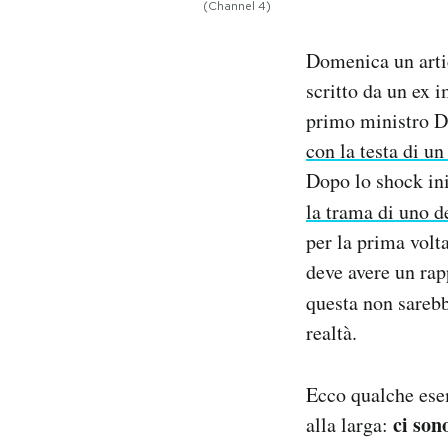
(Channel 4)
Notifiche mobile
Regala il Post
Domenica un arti
Hai bisogno di aiuto?
scritto da un ex 
Esci
primo ministro Da
con la testa di u
Dopo lo shock ini
la trama di uno d
per la prima volt
deve avere un rap
questa non sareb
realtà.
Ecco qualche esem
ci son
alla larga: