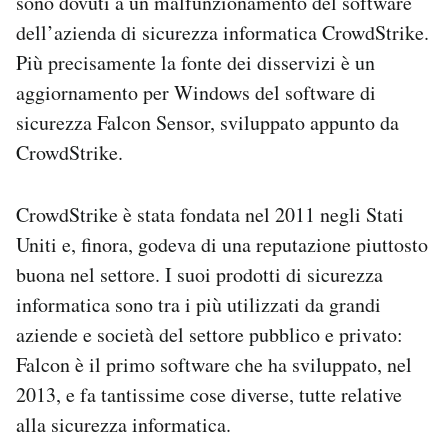
sono dovuti a un malfunzionamento del software
Notifiche mobile
dell’azienda di sicurezza informatica CrowdStrike.
Regala il Post
Più precisamente la fonte dei disservizi è un
Hai bisogno di aiuto?
aggiornamento per Windows del software di
Esci
sicurezza Falcon Sensor, sviluppato appunto da
CrowdStrike.
CrowdStrike è stata fondata nel 2011 negli Stati
Uniti e, finora, godeva di una reputazione piuttosto
buona nel settore. I suoi prodotti di sicurezza
informatica sono tra i più utilizzati da grandi
aziende e società del settore pubblico e privato:
Falcon è il primo software che ha sviluppato, nel
2013, e fa tantissime cose diverse, tutte relative
alla sicurezza informatica.