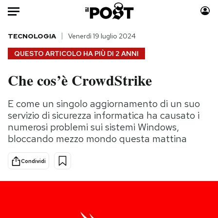
Auto
TECNOLOGIA
Venerdì 19 luglio 2024
QUESTO ARTICOLO HA PIÙ DI
2 ANNI
HOME
Che cos’è CrowdStrike
Italia
Moda
Mondo
Libri
E come un singolo aggiornamento di un suo
Politica
Consumismi
servizio di sicurezza informatica ha causato i
Tecnologia
Storie/Idee
numerosi problemi sui sistemi Windows,
bloccando mezzo mondo questa mattina
Internet
Ok Boomer!
Scienza
Media
Condividi
Cultura
Europa
Economia
Altrecose
Sport
Mondiali calcio 2026