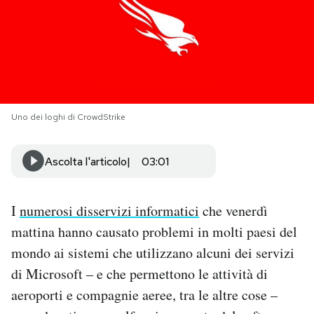
PODCAST
NEWSLETTER
Uno dei loghi di CrowdStrike
I MIEI PREFERITI
Ascolta l'articolo
03:01
SHOP
I
numerosi disservizi informatici
che venerdì
CALENDARIO
mattina hanno causato problemi in molti paesi del
mondo ai sistemi che utilizzano alcuni dei servizi
AREA PERSONALE
di Microsoft – e che permettono le attività di
Area Personale
aeroporti e compagnie aeree, tra le altre cose –
Newsletter