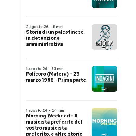
2 agosto 26
-
11 min
Storia di un palestinese
in detenzione
amministrativa
1 agosto 26
-
53 min
Policoro (Matera) – 23
marzo 1988 – Prima parte
1 agosto 26
-
24 min
Morning Weekend – Il
musicista preferito del
vostro musicista
preferito, e altre storie