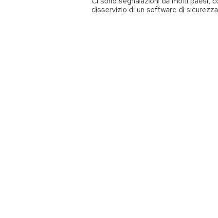
Ci sono segnalazioni da molti paesi, co
disservizio di un software di sicurezza
PODCAST
NEWSLETTER
I MIEI PREFERITI
SHOP
CALENDARIO
AREA PERSONALE
Entra