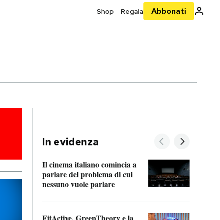
Abbonati
Shop
Regala
In evidenza
Il cinema italiano comincia a
A cos
parlare del problema di cui
nessuno vuole parlare
Cosa 
FitActive, GreenTheory e la