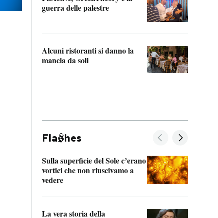
“Odis
guerra delle palestre
Che s
strum
Alcuni ristoranti si danno la
mancia da soli
Fla
hes
Sulla superficie del Sole c’erano
Il fi
vortici che non riuscivamo a
facen
vedere
dentr
La vera storia della
Il vi