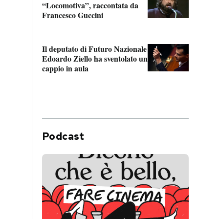
“Locomotiva”, raccontata da
inseg
Francesco Guccini
Khers
Il deputato di Futuro Nazionale
La pl
Edoardo Ziello ha sventolato un
da P
cappio in aula
Podcast