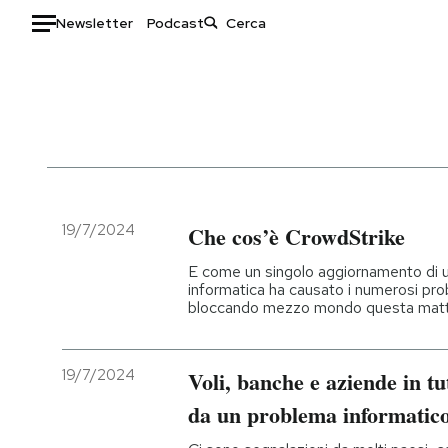
Newsletter
Podcast
Auto
HOME
Italia
Moda
Mondo
Libri
Politica
Consumismi
19/7/2024
Che cos’è CrowdStrike
Tecnologia
Storie/Idee
E come un singolo aggiornamento di un
Internet
Ok Boomer!
informatica ha causato i numerosi pro
bloccando mezzo mondo questa matt
Scienza
Media
Cultura
Europa
Economia
Altrecose
19/7/2024
Voli, banche e aziende in tu
Sport
Mondiali calcio 2026
da un problema informatic