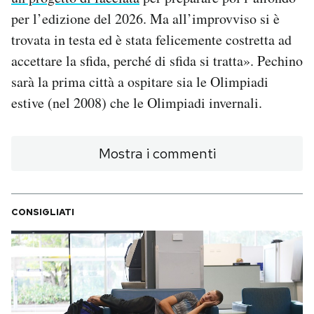
Notifiche mobile
per l’edizione del 2026. Ma all’improvviso si è
Regala il Post
trovata in testa ed è stata felicemente costretta ad
Hai bisogno di aiuto?
accettare la sfida, perché di sfida si tratta». Pechino
Esci
sarà la prima città a ospitare sia le Olimpiadi
estive (nel 2008) che le Olimpiadi invernali.
Mostra i commenti
CONSIGLIATI