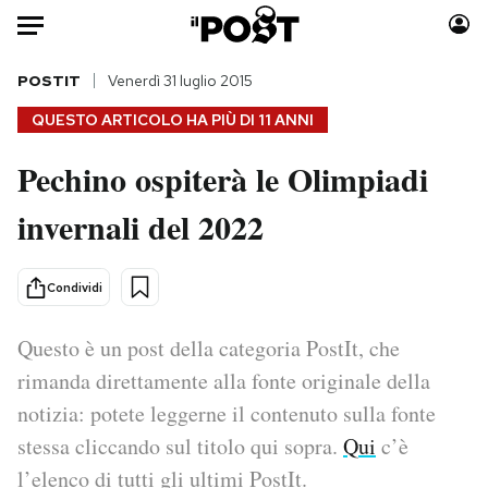
Auto
POSTIT
Venerdì 31 luglio 2015
QUESTO ARTICOLO HA PIÙ DI
11 ANNI
HOME
Pechino ospiterà le Olimpiadi
Italia
Moda
invernali del 2022
Mondo
Libri
Politica
Consumismi
Tecnologia
Storie/Idee
Condividi
Internet
Ok Boomer!
Scienza
Media
Questo è un post della categoria PostIt, che
Cultura
Europa
rimanda direttamente alla fonte originale della
Economia
Altrecose
notizia: potete leggerne il contenuto sulla fonte
Sport
Mondiali calcio 2026
stessa cliccando sul titolo qui sopra.
Qui
c’è
l’elenco di tutti gli ultimi PostIt.