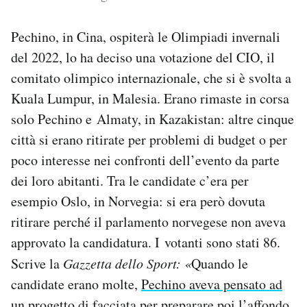
PODCAST
Pechino, in Cina, ospiterà le Olimpiadi invernali
del 2022, lo ha deciso una votazione del CIO, il
NEWSLETTER
comitato olimpico internazionale, che si è svolta a
Kuala Lumpur, in Malesia. Erano rimaste in corsa
solo Pechino e Almaty, in Kazakistan: altre cinque
I MIEI PREFERITI
città si erano ritirate per problemi di budget o per
poco interesse nei confronti dell’evento da parte
SHOP
dei loro abitanti. Tra le candidate c’era per
esempio Oslo, in Norvegia: si era però dovuta
CALENDARIO
ritirare perché il parlamento norvegese non aveva
approvato la candidatura. I votanti sono stati 86.
AREA PERSONALE
Scrive la
Gazzetta dello Sport: «
Quando le
candidate erano molte,
Pechino aveva pensato ad
Area Personale
Newsletter
un progetto di facciata
per preparare poi l’affondo