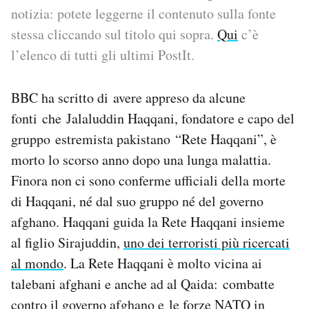
notizia: potete leggerne il contenuto sulla fonte
PODCAST
stessa cliccando sul titolo qui sopra.
Qui
c’è
l’elenco di tutti gli ultimi PostIt.
NEWSLETTER
BBC ha scritto di avere appreso da alcune
fonti che Jalaluddin Haqqani, fondatore e capo del
I MIEI PREFERITI
gruppo estremista pakistano “Rete Haqqani”, è
morto lo scorso anno dopo una lunga malattia.
SHOP
Finora non ci sono conferme ufficiali della morte
di Haqqani, né dal suo gruppo né del governo
CALENDARIO
afghano. Haqqani guida la Rete Haqqani insieme
al figlio Sirajuddin,
uno dei terroristi più ricercati
AREA PERSONALE
al mondo
. La Rete Haqqani è molto vicina ai
talebani afghani e anche ad al Qaida: combatte
Area Personale
contro il governo afghano e le forze NATO in
Newsletter