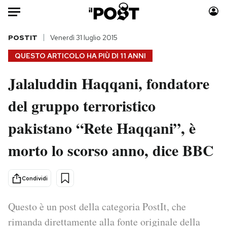
Auto
POSTIT
Venerdì 31 luglio 2015
QUESTO ARTICOLO HA PIÙ DI
11 ANNI
HOME
Jalaluddin Haqqani, fondatore
Italia
Moda
del gruppo terroristico
Mondo
Libri
Politica
Consumismi
pakistano “Rete Haqqani”, è
Tecnologia
Storie/Idee
Internet
Ok Boomer!
morto lo scorso anno, dice BBC
Scienza
Media
Cultura
Europa
Condividi
Economia
Altrecose
Sport
Mondiali calcio 2026
Questo è un post della categoria PostIt, che
rimanda direttamente alla fonte originale della