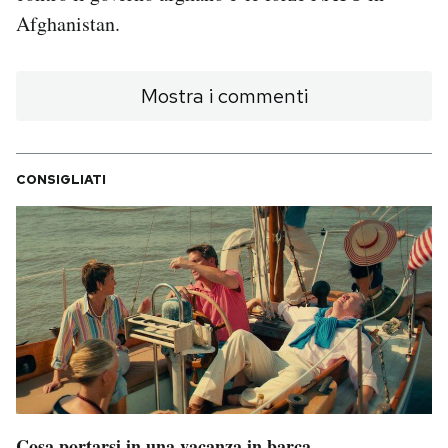
Notifiche mobile
Afghanistan.
Regala il Post
Hai bisogno di aiuto?
Mostra i commenti
Esci
CONSIGLIATI
Cosa portarsi in una vacanza in barca