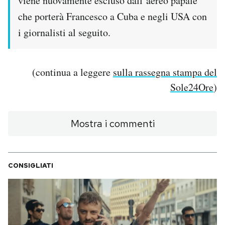
viene nuovamente escluso dall’aereo papale
Notifiche mobile
che porterà Francesco a Cuba e negli USA con
Regala il Post
i giornalisti al seguito.
Hai bisogno di aiuto?
Esci
(continua a leggere
sulla rassegna stampa del
Sole24Ore
)
Mostra i commenti
CONSIGLIATI