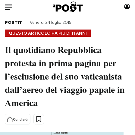
Auto
POSTIT
Venerdì 24 luglio 2015
QUESTO ARTICOLO HA PIÙ DI
11 ANNI
HOME
Il quotidiano Repubblica
Italia
Moda
protesta in prima pagina per
Mondo
Libri
Politica
Consumismi
l’esclusione del suo vaticanista
Tecnologia
Storie/Idee
Internet
Ok Boomer!
dall’aereo del viaggio papale in
Scienza
Media
America
Cultura
Europa
Economia
Altrecose
Condividi
Sport
Mondiali calcio 2026