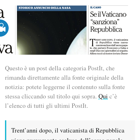
PODCAST
NEWSLETTER
I MIEI PREFERITI
Questo è un post della categoria PostIt, che
SHOP
rimanda direttamente alla fonte originale della
notizia: potete leggerne il contenuto sulla fonte
CALENDARIO
stessa cliccando sul titolo qui sopra.
Qui
c’è
l’elenco di tutti gli ultimi PostIt.
AREA PERSONALE
Area Personale
Trent’anni dopo, il vaticanista di Repubblica
Newsletter