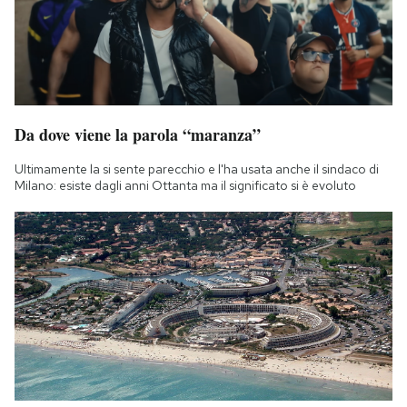
Da dove viene la parola “maranza”
Ultimamente la si sente parecchio e l'ha usata anche il sindaco di
Milano: esiste dagli anni Ottanta ma il significato si è evoluto