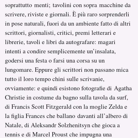
soprattutto menti; tavolini con sopra macchine da
Notifiche mobile
scrivere, riviste e giornali. È più raro sorprenderli
Regala il Post
Hai bisogno di aiuto?
in pose naturali, fuori da un ambiente fatto di altri
Esci
scrittori, giornalisti, critici, premi letterari e
librerie, tavoli e libri da autografare: magari
intenti a condire semplicemente un’insalata,
godersi una festa o farsi una corsa su un
lungomare. Eppure gli scrittori non passano mica
tutto il loro tempo chini sulle scrivanie,
ovviamente: e quindi esistono fotografie di Agatha
Christie in costume da bagno sulla tavola da surf,
di Francis Scott Fitzgerald con la moglie Zelda e
la figlia Frances che ballano davanti all’albero di
Natale, di Aleksandr Solzhenitsyn che gioca a
tennis e di Marcel Proust che impugna una