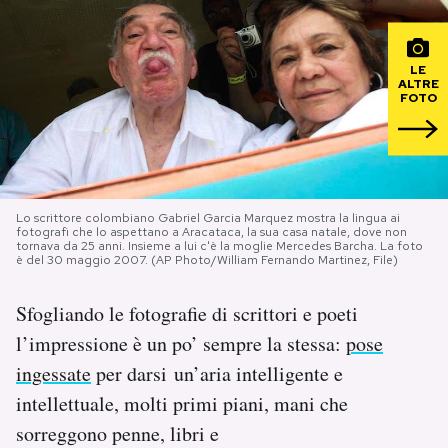
PODCAST
LE
ALTRE
FOTO
NEWSLETTER
I MIEI PREFERITI
Lo scrittore colombiano Gabriel Garcia Marquez mostra la lingua ai
fotografi che lo aspettano a Aracataca, la sua casa natale, dove non
SHOP
tornava da 25 anni. Insieme a lui c'è la moglie Mercedes Barcha. La foto
è del 30 maggio 2007. (AP Photo/William Fernando Martinez, File)
CALENDARIO
Sfogliando le fotografie di scrittori e poeti
l’impressione è un po’ sempre la stessa:
pose
AREA PERSONALE
ingessate
per darsi un’aria intelligente e
intellettuale, molti primi piani, mani che
Area Personale
sorreggono penne, libri e
Newsletter