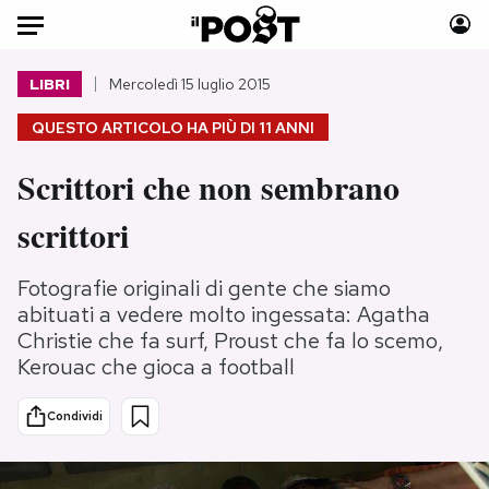
Auto
LIBRI
Mercoledì 15 luglio 2015
QUESTO ARTICOLO HA PIÙ DI
11 ANNI
HOME
Scrittori che non sembrano
Italia
Moda
Mondo
Libri
scrittori
Politica
Consumismi
Tecnologia
Storie/Idee
Fotografie originali di gente che siamo
Internet
Ok Boomer!
abituati a vedere molto ingessata: Agatha
Christie che fa surf, Proust che fa lo scemo,
Scienza
Media
Kerouac che gioca a football
Cultura
Europa
Economia
Altrecose
Condividi
Sport
Mondiali calcio 2026