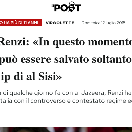
 HA PIÙ DI
11 ANNI
VIRGOLETTE
Domenica 12 luglio 2015
Renzi: «In questo moment
 può essere salvato soltanto
ip di al Sisi»
a di qualche giorno fa con al Jazeera, Renzi ha
'Italia con il controverso e contestato regime 