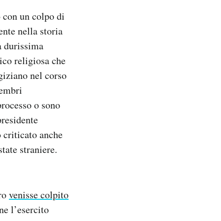
o con un colpo di
nte nella storia
na durissima
ico religiosa che
giziano nel corso
membri
 processo o sono
presidente
o criticato anche
tate straniere.
iro
venisse colpito
ne l’esercito