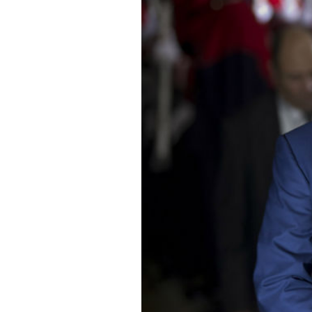
PODCAST
NEWSLETTER
I MIEI PREFERITI
SHOP
CALENDARIO
AREA PERSONALE
Area Personale
Newsletter