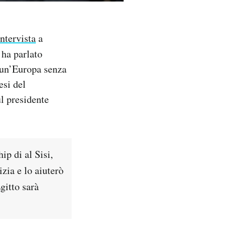
ntervista
a
 ha parlato
«un’Europa senza
esi del
l presidente
ip di al Sisi,
zia e lo aiuterò
gitto sarà