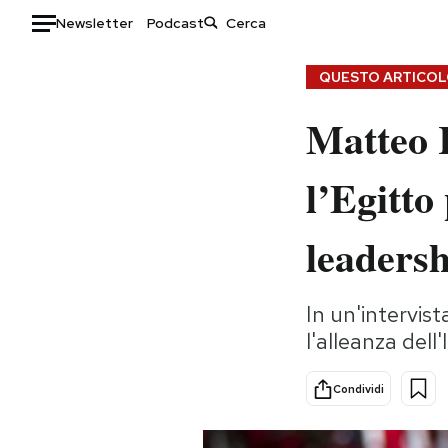
Newsletter
Podcast
Auto
QUESTO ARTICOLO
Matteo 
HOME
Italia
Moda
l’Egitto
Mondo
Libri
Politica
Consumismi
leadersh
Tecnologia
Storie/Idee
Internet
Ok Boomer!
In un'intervist
Scienza
Media
l'alleanza dell
Cultura
Europa
Economia
Altrecose
Condividi
Sport
Mondiali calcio 2026