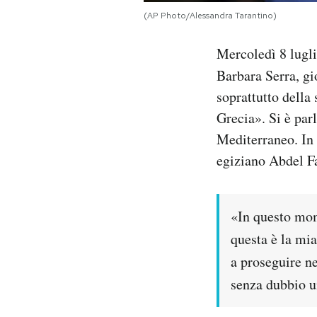
Notifiche mobile
(AP Photo/Alessandra Tarantino)
Regala il Post
Hai bisogno di aiuto?
Mercoledì 8 lugli
Esci
Barbara Serra, gi
soprattutto dell
Grecia». Si è par
Mediterraneo. In 
egiziano Abdel Fa
«In questo mome
questa è la mia
a proseguire ne
senza dubbio u