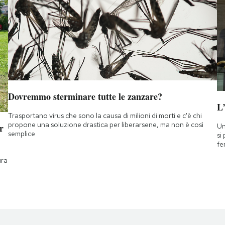
Dovremmo sterminare tutte le zanzare?
L
Trasportano virus che sono la causa di milioni di morti e c'è chi
propone una soluzione drastica per liberarsene, ma non è così
Un
r
semplice
si
fe
ura