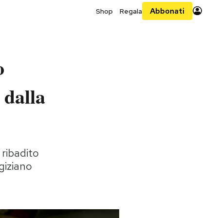
Abbonati
Shop
Regala
o
 dalla
 ribadito
egiziano