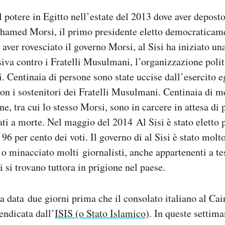
il potere in Egitto nell’estate del 2013 dove aver depost
hamed Morsi, il primo presidente eletto democraticame
 aver rovesciato il governo Morsi, al Sisi ha iniziato u
va contro i Fratelli Musulmani, l’organizzazione polit
 Centinaia di persone sono state uccise dall’esercito e
con i sostenitori dei Fratelli Musulmani. Centinaia di 
ne, tra cui lo stesso Morsi, sono in carcere in attesa di
ati a morte. Nel maggio del 2014 Al Sisi è stato eletto 
 96 per cento dei voti. Il governo di al Sisi è stato molt
 o minacciato molti giornalisti, anche appartenenti a tes
i si trovano tuttora in prigione nel paese.
ata data due giorni prima che il consolato italiano al Ca
endicata dall’
ISIS (o Stato Islamico)
. In queste settima