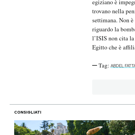
egiziano è impeg
trovano nella peni
settimana. Non è 
riguardo la bomba
l’ISIS non cita l
Egitto che è affil
Tag:
ABDEL FATTA
CONSIGLIATI