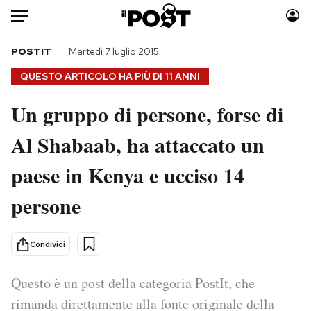
Auto
POSTIT
Martedì 7 luglio 2015
QUESTO ARTICOLO HA PIÙ DI
11 ANNI
HOME
Un gruppo di persone, forse di
Italia
Moda
Al Shabaab, ha attaccato un
Mondo
Libri
Politica
Consumismi
paese in Kenya e ucciso 14
Tecnologia
Storie/Idee
Internet
Ok Boomer!
persone
Scienza
Media
Cultura
Europa
Condividi
Economia
Altrecose
Sport
Mondiali calcio 2026
Questo è un post della categoria PostIt, che
rimanda direttamente alla fonte originale della