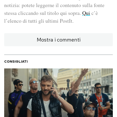
notizia: potete leggerne il contenuto sulla fonte
PODCAST
stessa cliccando sul titolo qui sopra.
Qui
c’è
l’elenco di tutti gli ultimi PostIt.
NEWSLETTER
Mostra i commenti
I MIEI PREFERITI
CONSIGLIATI
SHOP
CALENDARIO
AREA PERSONALE
Area Personale
Newsletter