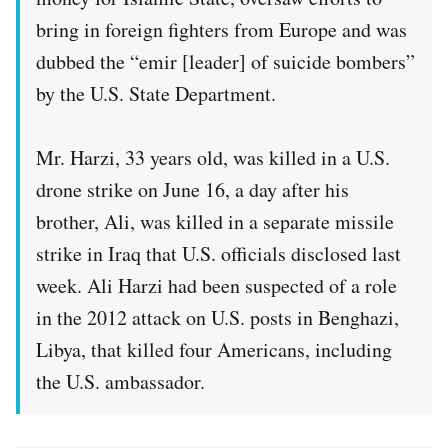
Notifiche mobile
bring in foreign fighters from Europe and was
Regala il Post
dubbed the “emir [leader] of suicide bombers”
Hai bisogno di aiuto?
by the U.S. State Department.
Esci
Mr. Harzi, 33 years old, was killed in a U.S.
drone strike on June 16, a day after his
brother, Ali, was killed in a separate missile
strike in Iraq that U.S. officials disclosed last
week. Ali Harzi had been suspected of a role
in the 2012 attack on U.S. posts in Benghazi,
Libya, that killed four Americans, including
the U.S. ambassador.