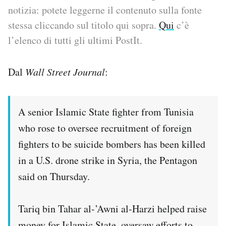
notizia: potete leggerne il contenuto sulla fonte
PODCAST
stessa cliccando sul titolo qui sopra.
Qui
c’è
l’elenco di tutti gli ultimi PostIt.
NEWSLETTER
Dal
Wall Street Journal
:
I MIEI PREFERITI
A senior Islamic State fighter from Tunisia
SHOP
who rose to oversee recruitment of foreign
fighters to be suicide bombers has been killed
CALENDARIO
in a U.S. drone strike in Syria, the Pentagon
said on Thursday.
AREA PERSONALE
Tariq bin Tahar al-’Awni al-Harzi helped raise
Area Personale
Newsletter
money for Islamic State, oversaw efforts to