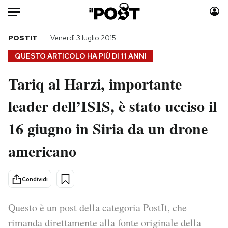
Auto
POSTIT
Venerdì 3 luglio 2015
QUESTO ARTICOLO HA PIÙ DI
11 ANNI
HOME
Tariq al Harzi, importante
Italia
Moda
leader dell’ISIS, è stato ucciso il
Mondo
Libri
Politica
Consumismi
16 giugno in Siria da un drone
Tecnologia
Storie/Idee
Internet
Ok Boomer!
americano
Scienza
Media
Cultura
Europa
Condividi
Economia
Altrecose
Sport
Mondiali calcio 2026
Questo è un post della categoria PostIt, che
rimanda direttamente alla fonte originale della