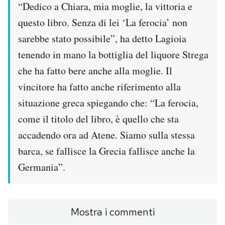
“Dedico a Chiara, mia moglie, la vittoria e
Notifiche mobile
questo libro. Senza di lei ‘La ferocia’ non
Regala il Post
Hai bisogno di aiuto?
sarebbe stato possibile”, ha detto Lagioia
Esci
tenendo in mano la bottiglia del liquore Strega
che ha fatto bere anche alla moglie. Il
vincitore ha fatto anche riferimento alla
situazione greca spiegando che: “La ferocia,
come il titolo del libro, è quello che sta
accadendo ora ad Atene. Siamo sulla stessa
barca, se fallisce la Grecia fallisce anche la
Germania”.
Mostra i commenti