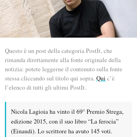
PODCAST
NEWSLETTER
Questo è un post della categoria PostIt, che
I MIEI PREFERITI
rimanda direttamente alla fonte originale della
notizia: potete leggerne il contenuto sulla fonte
SHOP
stessa cliccando sul titolo qui sopra.
Qui
c’è
l’elenco di tutti gli ultimi PostIt.
CALENDARIO
Nicola Lagioia ha vinto il 69° Premio Strega,
AREA PERSONALE
edizione 2015, con il suo libro “La ferocia”
Area Personale
(Einaudi). Lo scrittore ha avuto 145 voti.
Newsletter