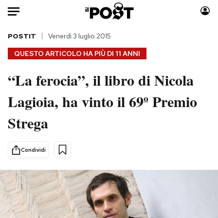
Auto
POSTIT
Venerdì 3 luglio 2015
QUESTO ARTICOLO HA PIÙ DI
11 ANNI
HOME
“La ferocia”, il libro di Nicola
Italia
Moda
Lagioia, ha vinto il 69º Premio
Mondo
Libri
Politica
Consumismi
Strega
Tecnologia
Storie/Idee
Internet
Ok Boomer!
Condividi
Scienza
Media
Cultura
Europa
Economia
Altrecose
Sport
Mondiali calcio 2026