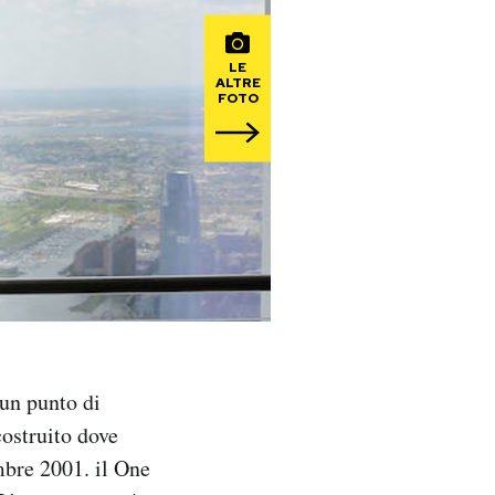
LE
ALTRE
FOTO
 un punto di
costruito dove
embre 2001. il One