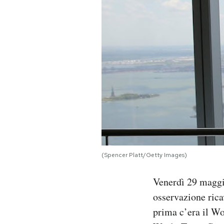
PODCAST
NEWSLETTER
I MIEI PREFERITI
SHOP
CALENDARIO
(Spencer Platt/Getty Images)
Venerdì 29 maggio
AREA PERSONALE
osservazione rica
Area Personale
prima c’era il Wo
Newsletter