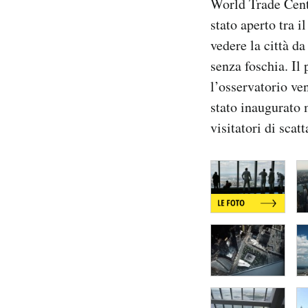
World Trade Cente
Notifiche mobile
stato aperto tra 
Regala il Post
vedere la città da
Hai bisogno di aiuto?
senza foschia. Il 
Esci
l’osservatorio ve
stato inaugurato 
visitatori di sca