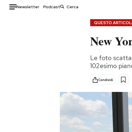
Newsletter
Podcast
Auto
QUESTO ARTICOLO
New York
HOME
Italia
Moda
Le foto scattat
Mondo
Libri
102esimo pian
Politica
Consumismi
Tecnologia
Storie/Idee
Condividi
Internet
Ok Boomer!
Scienza
Media
Cultura
Europa
Economia
Altrecose
Sport
Mondiali calcio 2026