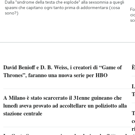
Dalla "sindrome della testa che esplode" alla sexsomnia a quegli
spasmi che capitano ogni tanto prima di addormentarsi (cosa
Fo
sono?)
ci
sc
David Benioff e D. B. Weiss, i creatori di “Game of
È
Thrones”, faranno una nuova serie per HBO
L
T
A Milano è stato scarcerato il 31enne guineano che
lunedì aveva provato ad accoltellare un poliziotto alla
T
stazione centrale
c
r