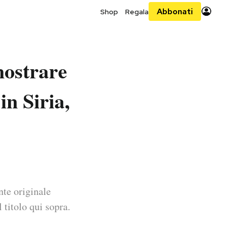
Abbonati
Shop
Regala
mostrare
in Siria,
nte originale
 titolo qui sopra.