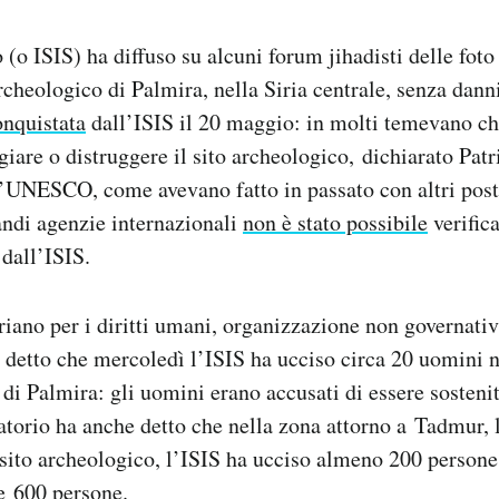
 (o ISIS) ha diffuso su alcuni forum jihadisti delle fot
rcheologico di Palmira, nella Siria centrale, senza danni
onquistata
dall’ISIS il 20 maggio: in molti temevano che
iare o distruggere il sito archeologico, dichiarato Pat
’UNESCO, come avevano fatto in passato con altri posti
randi agenzie internazionali
non è stato possibile
verifica
 dall’ISIS.
riano per i diritti umani, organizzazione non governativ
 detto che mercoledì l’ISIS ha ucciso circa 20 uomini ne
 di Palmira: gli uomini erano accusati di essere sosteni
atorio ha anche detto che nella zona attorno a Tadmur, l
l sito archeologico, l’ISIS ha ucciso almeno 200 persone
e 600 persone.