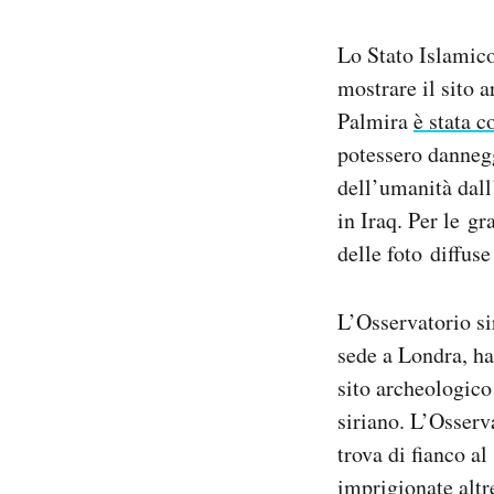
PODCAST
Lo Stato Islamico
mostrare il sito a
Palmira
è stata c
NEWSLETTER
potessero dannegg
dell’umanità dall
I MIEI PREFERITI
in Iraq. Per le g
delle foto diffuse
SHOP
L’Osservatorio si
CALENDARIO
sede a Londra, ha
sito archeologico
AREA PERSONALE
siriano. L’Osserv
trova di fianco a
Area Personale
imprigionate altr
Newsletter