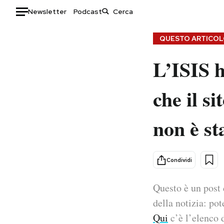
Newsletter
Podcast
Auto
QUESTO ARTICOLO
L’ISIS h
HOME
Italia
Moda
che il s
Mondo
Libri
Politica
Consumismi
non è st
Tecnologia
Storie/Idee
Internet
Ok Boomer!
Scienza
Media
Condividi
Cultura
Europa
Economia
Altrecose
Questo è un post 
Sport
Mondiali calcio 2026
della notizia: pot
Qui
c’è l’elenco d