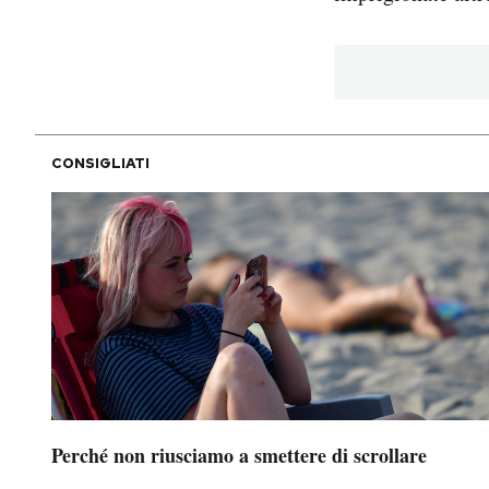
Notifiche mobile
Regala il Post
Hai bisogno di aiuto?
Esci
CONSIGLIATI
Perché non riusciamo a smettere di scrollare