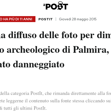
 HA PIÙ DI
11 ANNI
POSTIT
Giovedì 28 maggio 2015
a diffuso delle foto per di
ito archeologico di Palmira, 
ato danneggiato
della categoria PostIt, che rimanda direttamente alla fo
ete leggerne il contenuto sulla fonte stessa cliccando sul
i tutti gli ultimi PostIt.