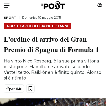
Auto
SPORT
Domenica 10 maggio 2015
QUESTO ARTICOLO HA PIÙ DI
11 ANNI
HOME
L’ordine di arrivo del Gran
Italia
Moda
Premio di Spagna di Formula 1
Mondo
Libri
Politica
Consumismi
Ha vinto Nico Rosberg, è la sua prima vittoria
Tecnologia
Storie/Idee
in stagione: Hamilton è arrivato secondo,
Internet
Ok Boomer!
Vettel terzo. Räikkönen è finito quinto, Alonso
Scienza
Media
si è ritirato
Cultura
Europa
Economia
Altrecose
Condividi
Sport
Mondiali calcio 2026