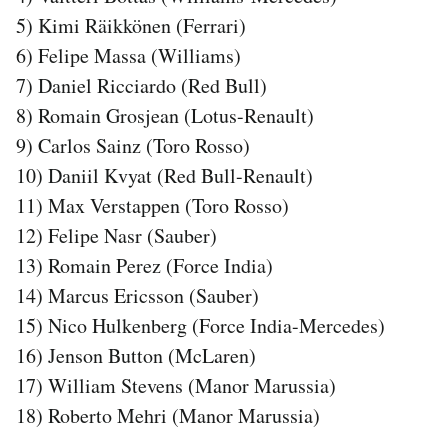
Notifiche mobile
5) Kimi Räikkönen (Ferrari)
Regala il Post
6) Felipe Massa (Williams)
Hai bisogno di aiuto?
7) Daniel Ricciardo (Red Bull)
Esci
8) Romain Grosjean (Lotus-Renault)
9) Carlos Sainz (Toro Rosso)
10) Daniil Kvyat (Red Bull-Renault)
11) Max Verstappen (Toro Rosso)
12) Felipe Nasr (Sauber)
13) Romain Perez (Force India)
14) Marcus Ericsson (Sauber)
15) Nico Hulkenberg (Force India-Mercedes)
16) Jenson Button (McLaren)
17) William Stevens (Manor Marussia)
18) Roberto Mehri (Manor Marussia)