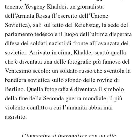
tenente Yevgeny Khaldei, un giornalista
PODCAST
dell’Armata Rossa (l’esercito dell’Unione
Sovietica), salì sul tetto del Reichstag, la sede del
NEWSLETTER
parlamento tedesco e il luogo dell’ultima disperata
difesa dei soldati nazisti di fronte all’avanzata dei
sovietici. Arrivato in cima, Khaldei scattò quella
I MIEI PREFERITI
che è diventata una delle fotografie più famose del
Ventesimo secolo: un soldato russo che sventola la
SHOP
bandiera sovietica sullo sfondo delle rovine di
Berlino. Quella fotografia è diventata il simbolo
CALENDARIO
della fine della Seconda guerra mondiale, il più
violento conflitto a cui l’umanità abbia mai
AREA PERSONALE
assistito.
Area Personale
Newsletter
L’immagine si ingrandisce con un clic