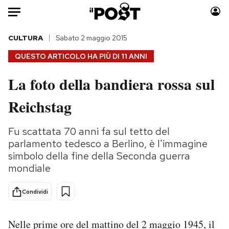
Auto
CULTURA
Sabato 2 maggio 2015
QUESTO ARTICOLO HA PIÙ DI
11 ANNI
HOME
La foto della bandiera rossa sul
Italia
Moda
Reichstag
Mondo
Libri
Politica
Consumismi
Fu scattata 70 anni fa sul tetto del
Tecnologia
Storie/Idee
parlamento tedesco a Berlino, è l'immagine
Internet
Ok Boomer!
simbolo della fine della Seconda guerra
Scienza
Media
mondiale
Cultura
Europa
Economia
Altrecose
Condividi
Sport
Mondiali calcio 2026
Nelle prime ore del mattino del 2 maggio 1945, il