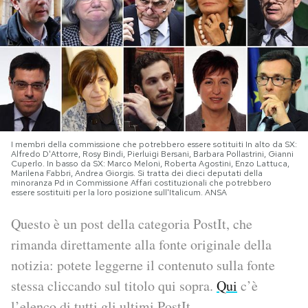
PODCAST
NEWSLETTER
I MIEI PREFERITI
I membri della commissione che potrebbero essere sotituiti In alto da SX:
Alfredo D'Attorre, Rosy Bindi, Pierluigi Bersani, Barbara Pollastrini, Gianni
SHOP
Cuperlo. In basso da SX: Marco Meloni, Roberta Agostini, Enzo Lattuca,
Marilena Fabbri, Andrea Giorgis. Si tratta dei dieci deputati della
minoranza Pd in Commissione Affari costituzionali che potrebbero
essere sostituiti per la loro posizione sull'Italicum. ANSA
CALENDARIO
Questo è un post della categoria PostIt, che
rimanda direttamente alla fonte originale della
AREA PERSONALE
notizia: potete leggerne il contenuto sulla fonte
stessa cliccando sul titolo qui sopra.
Qui
c’è
Area Personale
Newsletter
l’elenco di tutti gli ultimi PostIt.