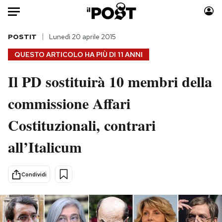
Auto
POSTIT
Lunedì 20 aprile 2015
QUESTO ARTICOLO HA PIÙ DI
11 ANNI
HOME
Il PD sostituirà 10 membri della
Italia
Moda
commissione Affari
Mondo
Libri
Politica
Consumismi
Costituzionali, contrari
Tecnologia
Storie/Idee
Internet
Ok Boomer!
all’Italicum
Scienza
Media
Cultura
Europa
Condividi
Economia
Altrecose
Sport
Mondiali calcio 2026