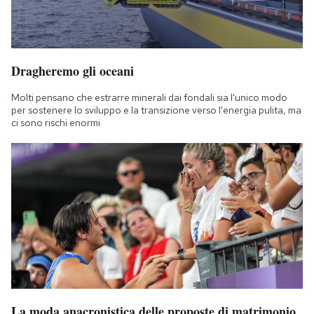
Notifiche mobile
Regala il Post
Hai bisogno di aiuto?
Esci
Dragheremo gli oceani
Molti pensano che estrarre minerali dai fondali sia l'unico modo
per sostenere lo sviluppo e la transizione verso l'energia pulita, ma
ci sono rischi enormi
La moda anacronistica delle proposte di matrimonio