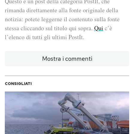
Questo è un post della categoria PostIt, che
rimanda direttamente alla fonte originale della
PODCAST
notizia: potete leggerne il contenuto sulla fonte
stessa cliccando sul titolo qui sopra.
Qui
c’è
NEWSLETTER
l’elenco di tutti gli ultimi PostIt.
I MIEI PREFERITI
Mostra i commenti
SHOP
CONSIGLIATI
CALENDARIO
AREA PERSONALE
Area Personale
Newsletter