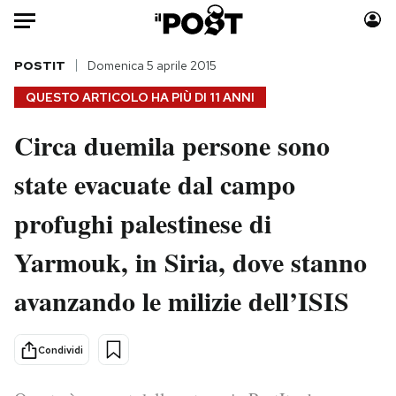
Auto
POSTIT
Domenica 5 aprile 2015
QUESTO ARTICOLO HA PIÙ DI
11 ANNI
HOME
Circa duemila persone sono
Italia
Moda
state evacuate dal campo
Mondo
Libri
Politica
Consumismi
profughi palestinese di
Tecnologia
Storie/Idee
Internet
Ok Boomer!
Yarmouk, in Siria, dove stanno
Scienza
Media
avanzando le milizie dell’ISIS
Cultura
Europa
Economia
Altrecose
Condividi
Sport
Mondiali calcio 2026