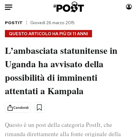
Auto
POSTIT
Giovedì 26 marzo 2015
QUESTO ARTICOLO HA PIÙ DI
11 ANNI
HOME
L’ambasciata statunitense in
Italia
Moda
Uganda ha avvisato della
Mondo
Libri
Politica
Consumismi
possibilità di imminenti
Tecnologia
Storie/Idee
Internet
Ok Boomer!
attentati a Kampala
Scienza
Media
Cultura
Europa
Condividi
Economia
Altrecose
Sport
Mondiali calcio 2026
Questo è un post della categoria PostIt, che
rimanda direttamente alla fonte originale della