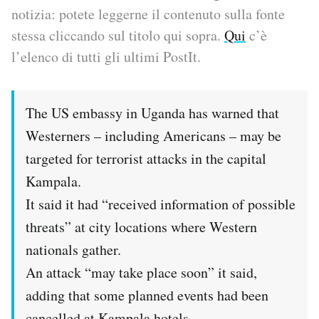
notizia: potete leggerne il contenuto sulla fonte
PODCAST
stessa cliccando sul titolo qui sopra.
Qui
c’è
l’elenco di tutti gli ultimi PostIt.
NEWSLETTER
The US embassy in Uganda has warned that
I MIEI PREFERITI
Westerners – including Americans – may be
targeted for terrorist attacks in the capital
SHOP
Kampala.
It said it had “received information of possible
CALENDARIO
threats” at city locations where Western
nationals gather.
AREA PERSONALE
An attack “may take place soon” it said,
adding that some planned events had been
Area Personale
Newsletter
cancelled at Kampala hotels.