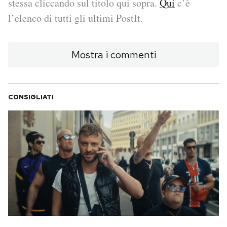
stessa cliccando sul titolo qui sopra.
Qui
c’è
l’elenco di tutti gli ultimi PostIt.
PODCAST
Mostra i commenti
NEWSLETTER
I MIEI PREFERITI
CONSIGLIATI
SHOP
CALENDARIO
AREA PERSONALE
Area Personale
Newsletter