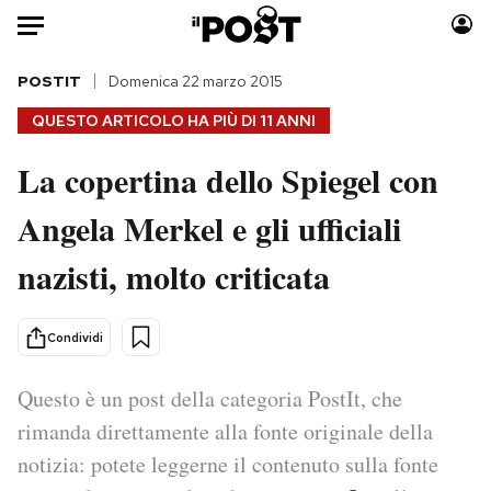
Auto
POSTIT
Domenica 22 marzo 2015
QUESTO ARTICOLO HA PIÙ DI
11 ANNI
HOME
La copertina dello Spiegel con
Italia
Moda
Angela Merkel e gli ufficiali
Mondo
Libri
Politica
Consumismi
nazisti, molto criticata
Tecnologia
Storie/Idee
Internet
Ok Boomer!
Condividi
Scienza
Media
Cultura
Europa
Questo è un post della categoria PostIt, che
Economia
Altrecose
rimanda direttamente alla fonte originale della
Sport
Mondiali calcio 2026
notizia: potete leggerne il contenuto sulla fonte