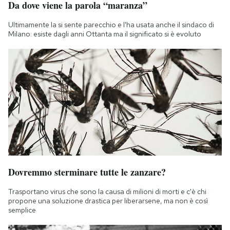
Da dove viene la parola “maranza”
Notifiche mobile
Regala il Post
Ultimamente la si sente parecchio e l'ha usata anche il sindaco di
Milano: esiste dagli anni Ottanta ma il significato si è evoluto
Hai bisogno di aiuto?
Esci
Dovremmo sterminare tutte le zanzare?
Trasportano virus che sono la causa di milioni di morti e c'è chi
propone una soluzione drastica per liberarsene, ma non è così
semplice