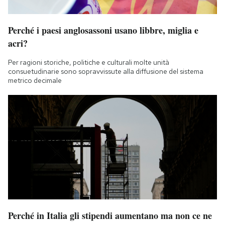
Notifiche mobile
Regala il Post
Perché i paesi anglosassoni usano libbre, miglia e
Hai bisogno di aiuto?
acri?
Esci
Per ragioni storiche, politiche e culturali molte unità
consuetudinarie sono sopravvissute alla diffusione del sistema
metrico decimale
Perché in Italia gli stipendi aumentano ma non ce ne