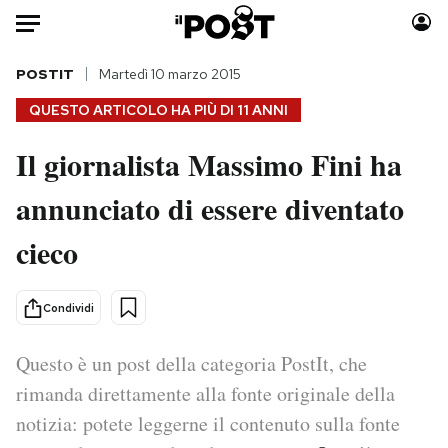
Auto
POSTIT
Martedì 10 marzo 2015
QUESTO ARTICOLO HA PIÙ DI
11 ANNI
HOME
Il giornalista Massimo Fini ha
Italia
Moda
annunciato di essere diventato
Mondo
Libri
Politica
Consumismi
cieco
Tecnologia
Storie/Idee
Internet
Ok Boomer!
Condividi
Scienza
Media
Cultura
Europa
Questo è un post della categoria PostIt, che
Economia
Altrecose
rimanda direttamente alla fonte originale della
Sport
Mondiali calcio 2026
notizia: potete leggerne il contenuto sulla fonte