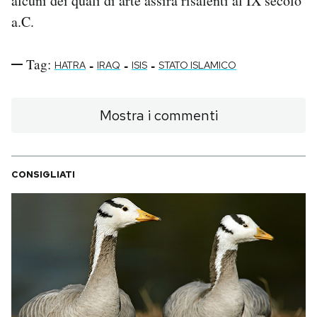
alcuni dei quali di arte assira risalenti al IX secolo
a.C.
Tag:
-
-
-
HATRA
IRAQ
ISIS
STATO ISLAMICO
Mostra i commenti
CONSIGLIATI