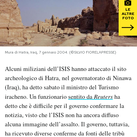
LE
PODCAST
ALTRE
FOTO
NEWSLETTER
Mura di Hatra, Iraq, 7 gennaio 2004. (©SILVIO FIORELAPRESSE)
I MIEI PREFERITI
Alcuni miliziani dell’ISIS hanno attaccato il sito
SHOP
archeologico di Hatra, nel governatorato di Ninawa
(Iraq), ha detto sabato il ministro del Turismo
CALENDARIO
iracheno. Un funzionario
sentito da
Reuters
ha
detto che è difficile per il governo confermare la
AREA PERSONALE
notizia, visto che l’ISIS non ha ancora diffuso
alcuna immagine dell’assalto. Il governo, tuttavia,
Area Personale
ha ricevuto diverse conferme da fonti delle tribù
Newsletter