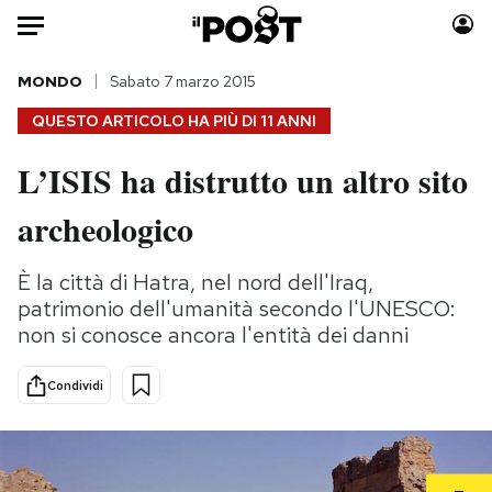
Auto
MONDO
Sabato 7 marzo 2015
QUESTO ARTICOLO HA PIÙ DI
11 ANNI
HOME
L’ISIS ha distrutto un altro sito
Italia
Moda
archeologico
Mondo
Libri
Politica
Consumismi
È la città di Hatra, nel nord dell'Iraq,
Tecnologia
Storie/Idee
patrimonio dell'umanità secondo l'UNESCO:
Internet
Ok Boomer!
non si conosce ancora l'entità dei danni
Scienza
Media
Cultura
Europa
Condividi
Economia
Altrecose
Sport
Mondiali calcio 2026