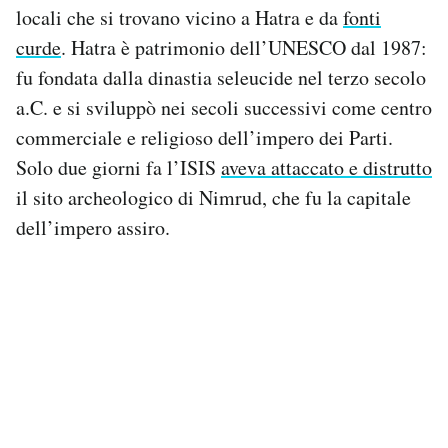
locali che si trovano vicino a Hatra e da
fonti
Notifiche mobile
Regala il Post
curde
. Hatra è patrimonio dell’UNESCO dal 1987:
Hai bisogno di aiuto?
fu fondata dalla dinastia seleucide nel terzo secolo
Esci
a.C. e si sviluppò nei secoli successivi come centro
commerciale e religioso dell’impero dei Parti.
Solo due giorni fa l’ISIS
aveva attaccato e distrutto
il sito archeologico di Nimrud, che fu la capitale
dell’impero assiro.