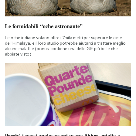
Le formidabili “oche astronaute”
Le oche indiane volano oltre i 7mila metri per superare le cime
dell'Himalaya, e il loro studio potrebbe aiutarci a trattare meglio
alcune malattie (bonus: contiene una delle GIF più belle che
abbiate visto)
Perché i paesi anglosassoni usano libbre, miglia e