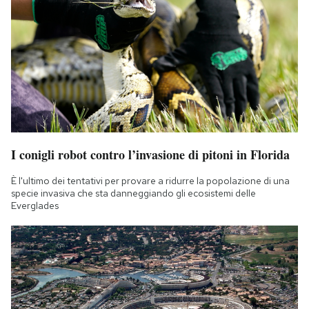
I conigli robot contro l’invasione di pitoni in Florida
È l'ultimo dei tentativi per provare a ridurre la popolazione di una
specie invasiva che sta danneggiando gli ecosistemi delle
Everglades