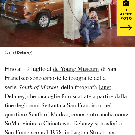
LE
PODCAST
ALTRE
FOTO
NEWSLETTER
I MIEI PREFERITI
(
Janet Delaney
)
Fino al 19 luglio al
de Young Museum
di San
SHOP
Francisco sono esposte le fotografie della
serie
South of Market
, della fotografa
Janet
CALENDARIO
Delaney
, che
raccoglie
foto scattate a partire dalla
fine degli anni Settanta a San Francisco, nel
AREA PERSONALE
quartiere South of Market, conosciuto anche come
SoMa, vicino a Chinatown. Delaney
si trasferì
a
Area Personale
San Francisco nel 1978, in Lagton Street, per
Newsletter