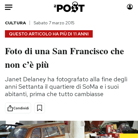
Auto
CULTURA
Sabato 7 marzo 2015
QUESTO ARTICOLO HA PIÙ DI
11 ANNI
HOME
Foto di una San Francisco che
Italia
Moda
non c’è più
Mondo
Libri
Politica
Consumismi
Janet Delaney ha fotografato alla fine degli
Tecnologia
Storie/Idee
anni Settanta il quartiere di SoMa e i suoi
Internet
Ok Boomer!
abitanti, prima che tutto cambiasse
Scienza
Media
Cultura
Europa
Condividi
Economia
Altrecose
Sport
Mondiali calcio 2026