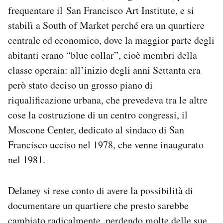
Notifiche mobile
frequentare il San Francisco Art Institute, e si
Regala il Post
stabilì a South of Market perché era un quartiere
Hai bisogno di aiuto?
centrale ed economico, dove la maggior parte degli
Esci
abitanti erano “blue collar”, cioè membri della
classe operaia: all’inizio degli anni Settanta era
però stato deciso un grosso piano di
riqualificazione urbana, che prevedeva tra le altre
cose la costruzione di un centro congressi, il
Moscone Center, dedicato al sindaco di San
Francisco ucciso nel 1978, che venne inaugurato
nel 1981.
Delaney si rese conto di avere la possibilità di
documentare un quartiere che presto sarebbe
cambiato radicalmente, perdendo molte delle sue