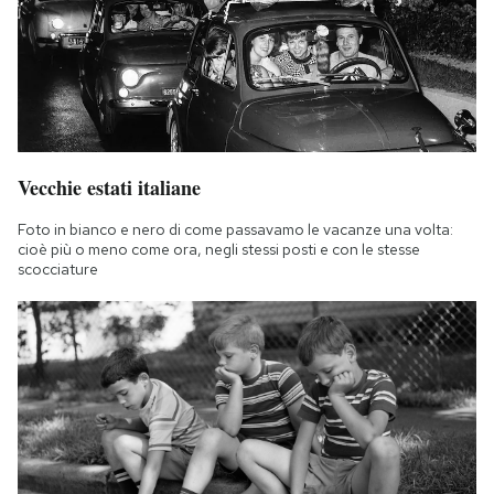
Vecchie estati italiane
Foto in bianco e nero di come passavamo le vacanze una volta:
cioè più o meno come ora, negli stessi posti e con le stesse
scocciature