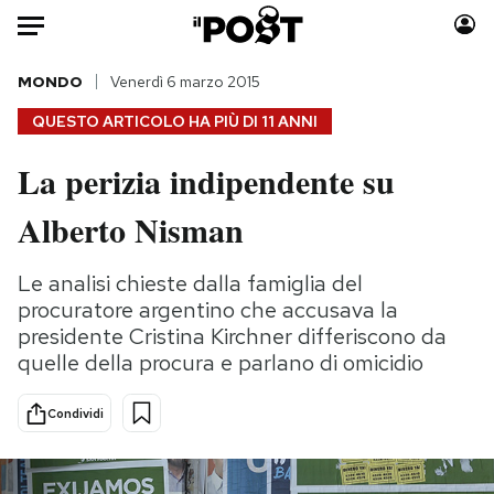
Auto
MONDO
Venerdì 6 marzo 2015
QUESTO ARTICOLO HA PIÙ DI
11 ANNI
HOME
La perizia indipendente su
Italia
Moda
Alberto Nisman
Mondo
Libri
Politica
Consumismi
Le analisi chieste dalla famiglia del
Tecnologia
Storie/Idee
procuratore argentino che accusava la
Internet
Ok Boomer!
presidente Cristina Kirchner differiscono da
Scienza
Media
quelle della procura e parlano di omicidio
Cultura
Europa
Economia
Altrecose
Condividi
Sport
Mondiali calcio 2026