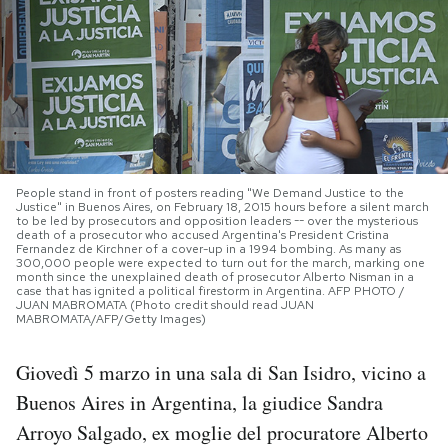
PODCAST
NEWSLETTER
I MIEI PREFERITI
People stand in front of posters reading "We Demand Justice to the
Justice" in Buenos Aires, on February 18, 2015 hours before a silent march
to be led by prosecutors and opposition leaders -- over the mysterious
death of a prosecutor who accused Argentina's President Cristina
SHOP
Fernandez de Kirchner of a cover-up in a 1994 bombing. As many as
300,000 people were expected to turn out for the march, marking one
month since the unexplained death of prosecutor Alberto Nisman in a
case that has ignited a political firestorm in Argentina. AFP PHOTO /
CALENDARIO
JUAN MABROMATA (Photo credit should read JUAN
MABROMATA/AFP/Getty Images)
Giovedì 5 marzo in una sala di San Isidro, vicino a
AREA PERSONALE
Buenos Aires in Argentina, la giudice Sandra
Area Personale
Arroyo Salgado, ex moglie del procuratore Alberto
Newsletter