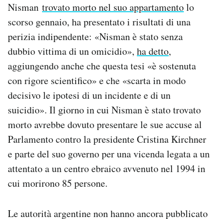
Nisman
trovato morto nel suo appartamento
lo
Notifiche mobile
scorso gennaio, ha presentato i risultati di una
Regala il Post
Hai bisogno di aiuto?
perizia indipendente: «Nisman è stato senza
Esci
dubbio vittima di un omicidio»,
ha detto
,
aggiungendo anche che questa tesi «è sostenuta
con rigore scientifico» e che «scarta in modo
decisivo le ipotesi di un incidente e di un
suicidio». Il giorno in cui Nisman è stato trovato
morto avrebbe dovuto presentare le sue accuse al
Parlamento contro la presidente Cristina Kirchner
e parte del suo governo per una vicenda legata a un
attentato a un centro ebraico avvenuto nel 1994 in
cui morirono 85 persone.
Le autorità argentine non hanno ancora pubblicato