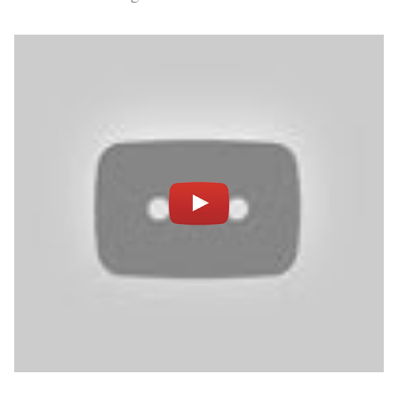
PODCAST
NEWSLETTER
I MIEI PREFERITI
SHOP
CALENDARIO
AREA PERSONALE
Area Personale
Newsletter