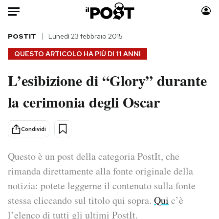
Auto
POSTIT
Lunedì 23 febbraio 2015
QUESTO ARTICOLO HA PIÙ DI
11 ANNI
HOME
L’esibizione di “Glory” durante
Italia
Moda
la cerimonia degli Oscar
Mondo
Libri
Politica
Consumismi
Tecnologia
Storie/Idee
Condividi
Internet
Ok Boomer!
Scienza
Media
Questo è un post della categoria PostIt, che
Cultura
Europa
rimanda direttamente alla fonte originale della
Economia
Altrecose
notizia: potete leggerne il contenuto sulla fonte
Sport
Mondiali calcio 2026
stessa cliccando sul titolo qui sopra.
Qui
c’è
l’elenco di tutti gli ultimi PostIt.