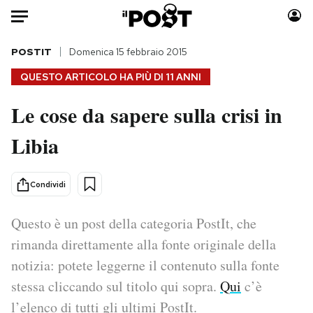
Auto
POSTIT
Domenica 15 febbraio 2015
QUESTO ARTICOLO HA PIÙ DI
11 ANNI
HOME
Le cose da sapere sulla crisi in
Italia
Moda
Libia
Mondo
Libri
Politica
Consumismi
Tecnologia
Storie/Idee
Condividi
Internet
Ok Boomer!
Scienza
Media
Questo è un post della categoria PostIt, che
Cultura
Europa
rimanda direttamente alla fonte originale della
Economia
Altrecose
notizia: potete leggerne il contenuto sulla fonte
Sport
Mondiali calcio 2026
stessa cliccando sul titolo qui sopra.
Qui
c’è
l’elenco di tutti gli ultimi PostIt.