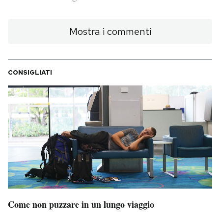
PODCAST
Mostra i commenti
NEWSLETTER
CONSIGLIATI
I MIEI PREFERITI
SHOP
CALENDARIO
AREA PERSONALE
Area Personale
Come non puzzare in un lungo viaggio
Newsletter