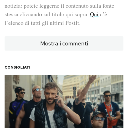
notizia: potete leggerne il contenuto sulla fonte
PODCAST
stessa cliccando sul titolo qui sopra.
Qui
c’è
l’elenco di tutti gli ultimi PostIt.
NEWSLETTER
Mostra i commenti
I MIEI PREFERITI
CONSIGLIATI
SHOP
CALENDARIO
AREA PERSONALE
Area Personale
Newsletter