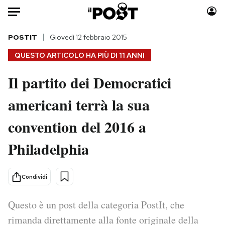
Auto
POSTIT
Giovedì 12 febbraio 2015
QUESTO ARTICOLO HA PIÙ DI
11 ANNI
HOME
Il partito dei Democratici
Italia
Moda
americani terrà la sua
Mondo
Libri
Politica
Consumismi
convention del 2016 a
Tecnologia
Storie/Idee
Internet
Ok Boomer!
Philadelphia
Scienza
Media
Cultura
Europa
Condividi
Economia
Altrecose
Sport
Mondiali calcio 2026
Questo è un post della categoria PostIt, che
rimanda direttamente alla fonte originale della