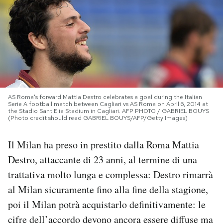
PODCAST
NEWSLETTER
I MIEI PREFERITI
AS Roma's forward Mattia Destro celebrates a goal during the Italian
Serie A football match between Cagliari vs AS Roma on April 6, 2014 at
the Stadio Sant'Elia Stadium in Cagliari. AFP PHOTO / GABRIEL BOUYS
SHOP
(Photo credit should read GABRIEL BOUYS/AFP/Getty Images)
Il Milan ha preso in prestito dalla Roma Mattia
CALENDARIO
Destro, attaccante di 23 anni, al termine di una
trattativa molto lunga e complessa: Destro rimarrà
AREA PERSONALE
al Milan sicuramente fino alla fine della stagione,
poi il Milan potrà acquistarlo definitivamente: le
Area Personale
cifre dell’accordo devono ancora essere diffuse ma
Newsletter