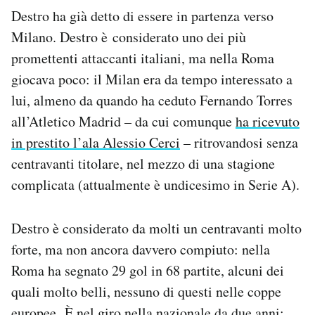
Notifiche mobile
Destro ha già detto di essere in partenza verso
Regala il Post
Milano. Destro è considerato uno dei più
Hai bisogno di aiuto?
promettenti attaccanti italiani, ma nella Roma
Esci
giocava poco: il Milan era da tempo interessato a
lui, almeno da quando ha ceduto Fernando Torres
all’Atletico Madrid – da cui comunque
ha ricevuto
in prestito l’ala Alessio Cerci
– ritrovandosi senza
centravanti titolare, nel mezzo di una stagione
complicata (attualmente è undicesimo in Serie A).
Destro è considerato da molti un centravanti molto
forte, ma non ancora davvero compiuto: nella
Roma ha segnato 29 gol in 68 partite, alcuni dei
quali molto belli, nessuno di questi nelle coppe
europee. È nel giro nella nazionale da due anni: