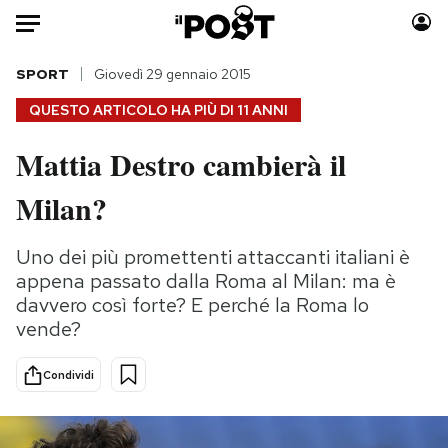
Auto
SPORT
Giovedì 29 gennaio 2015
QUESTO ARTICOLO HA PIÙ DI
11 ANNI
HOME
Mattia Destro cambierà il
Italia
Moda
Milan?
Mondo
Libri
Politica
Consumismi
Uno dei più promettenti attaccanti italiani è
Tecnologia
Storie/Idee
appena passato dalla Roma al Milan: ma è
Internet
Ok Boomer!
davvero così forte? E perché la Roma lo
Scienza
Media
vende?
Cultura
Europa
Economia
Altrecose
Condividi
Sport
Mondiali calcio 2026