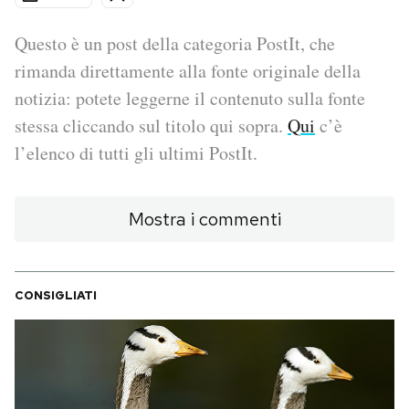
PODCAST
Questo è un post della categoria PostIt, che
rimanda direttamente alla fonte originale della
notizia: potete leggerne il contenuto sulla fonte
NEWSLETTER
stessa cliccando sul titolo qui sopra.
Qui
c’è
l’elenco di tutti gli ultimi PostIt.
I MIEI PREFERITI
Mostra i commenti
SHOP
CALENDARIO
CONSIGLIATI
AREA PERSONALE
Area Personale
Newsletter