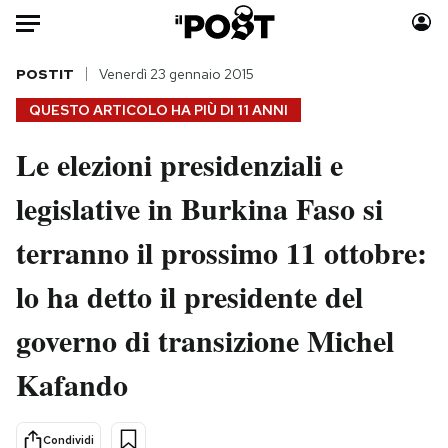
Auto
POSTIT
Venerdì 23 gennaio 2015
QUESTO ARTICOLO HA PIÙ DI
11 ANNI
HOME
Le elezioni presidenziali e
Italia
Moda
legislative in Burkina Faso si
Mondo
Libri
Politica
Consumismi
terranno il prossimo 11 ottobre:
Tecnologia
Storie/Idee
Internet
Ok Boomer!
lo ha detto il presidente del
Scienza
Media
governo di transizione Michel
Cultura
Europa
Economia
Altrecose
Kafando
Sport
Mondiali calcio 2026
Condividi