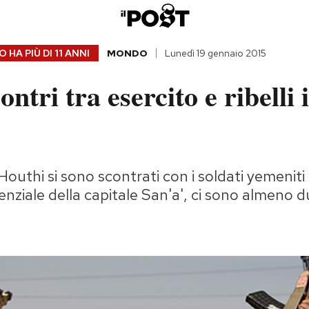
 HA PIÙ DI
11 ANNI
MONDO
Lunedì 19 gennaio 2015
ntri tra esercito e ribelli 
ti Houthi si sono scontrati con i soldati yemeniti
enziale della capitale San'a', ci sono almeno 