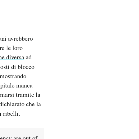
iani avrebbero
re le loro
ne diversa
ad
osti di blocco
, mostrando
apitale manca
rmarsi tramite la
dichiarato che la
 ribelli.
ncy are out of