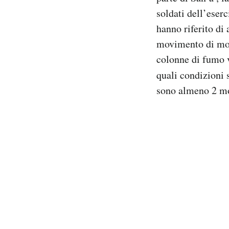
Notifiche mobile
soldati dell’eser
Regala il Post
hanno riferito di
Hai bisogno di aiuto?
movimento di mort
Esci
colonne di fumo v
quali condizioni
sono almeno 2 mor