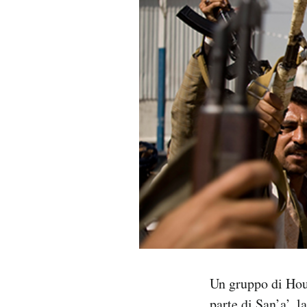
PODCAST
NEWSLETTER
I MIEI PREFERITI
SHOP
CALENDARIO
AREA PERSONALE
Un gruppo di Hout
Area Personale
Newsletter
parte di San’a’, 