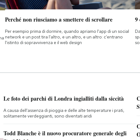
Perché non riusciamo a smettere di scrollare
9
Per esempio prima di dormire, quando apriamo l'app di un social
Da
network e un post tira l'altro, e un altro, e un altro: c'entrano
sp
 ma
l'istinto di sopravvivenza e il web design
so
Le foto dei parchi di Londra ingialliti dalla siccità
C
S
A causa dell'assenza di pioggia e delle alte temperature i prati,
solitamente verdeggianti, sono diventati aridi
C
Todd Blanche è il nuovo procuratore generale degli
O