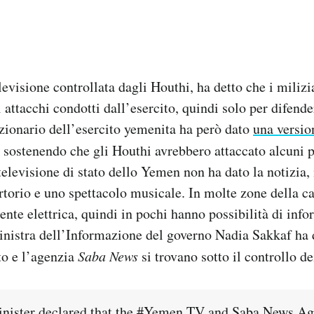
elevisione controllata dagli Houthi, ha detto che i miliz
 attacchi condotti dall’esercito, quindi solo per difende
zionario dell’esercito yemenita ha però dato
una versio
, sostenendo che gli Houthi avrebbero attaccato alcuni p
 televisione di stato dello Yemen non ha dato la notizia
torio e uno spettacolo musicale. In molte zone della c
nte elettrica, quindi in pochi hanno possibilità di info
inistra dell’Informazione del governo Nadia Sakkaf ha 
ato e l’agenzia
Saba News
si trovano sotto il controllo dei
nister declared that the
#Yemen
TV and Saba News Age