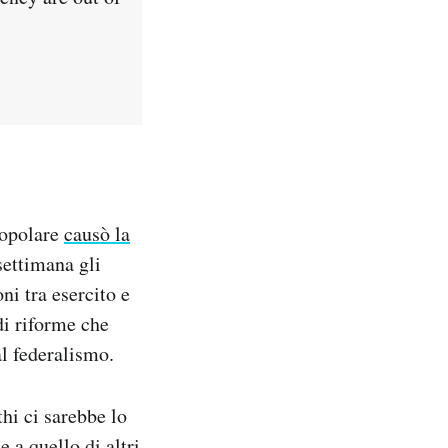
popolare
causò la
 settimana gli
ni tra esercito e
di riforme che
al federalismo.
thi ci sarebbe lo
 a quello di altri