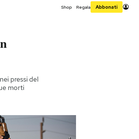
Abbonati
Shop
Regala
in
 nei pressi del
due morti