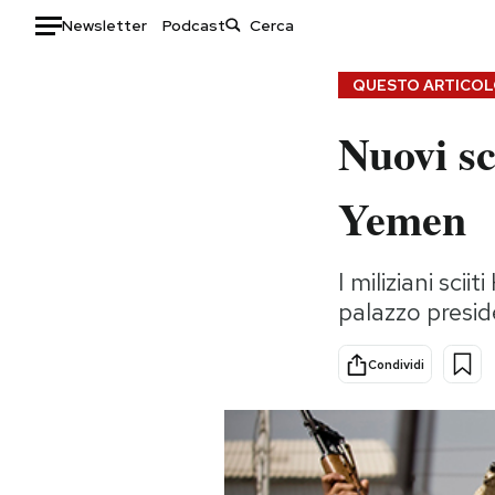
Newsletter
Podcast
Auto
QUESTO ARTICOLO
Nuovi sco
HOME
Italia
Moda
Yemen
Mondo
Libri
Politica
Consumismi
I miliziani scii
Tecnologia
Storie/Idee
palazzo presid
Internet
Ok Boomer!
Scienza
Media
Condividi
Cultura
Europa
Economia
Altrecose
Sport
Mondiali calcio 2026