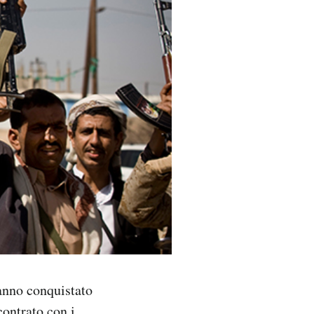
hanno conquistato
scontrato
con i