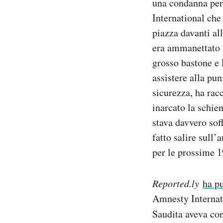
una condanna per 
International che
PODCAST
piazza davanti al
era ammanettato m
NEWSLETTER
grosso bastone e 
assistere alla pun
I MIEI PREFERITI
sicurezza, ha rac
inarcato la schie
SHOP
stava davvero sof
fatto salire sull’
per le prossime 1
CALENDARIO
Reported.ly
ha p
AREA PERSONALE
Amnesty Internat
Area Personale
Saudita aveva con
Newsletter