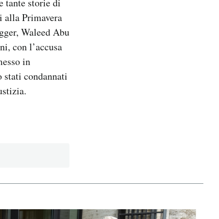
 tante storie di
i alla Primavera
ogger, Waleed Abu
nni, con l’accusa
messo in
o stati condannati
ustizia.