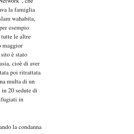
 Network”, che
ava la famiglia
’Islam wahabita,
 per esempio
tutte le altre
to maggior
sito è stato
sia, cioè di aver
ata poi ritrattata
una multa di un
e in 20 sedute di
ifugiati in
zzando la condanna