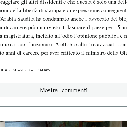
aggiare gli altri dissidenti e che questa è solo una delle
zioni della libertà di stampa e di espressione conseguent
L’Arabia Saudita ha condannato anche l’avvocato del bl
i di carcere più un divieto di lasciare il paese per 15 a
la magistratura, incitato all’odio l’opinione pubblica e 
ime e i suoi funzionari. A ottobre altri tre avvocati son
to anni di carcere per aver criticato il ministro della Gi
-
-
DITA
ISLAM
RAIF BADAWI
Mostra i commenti