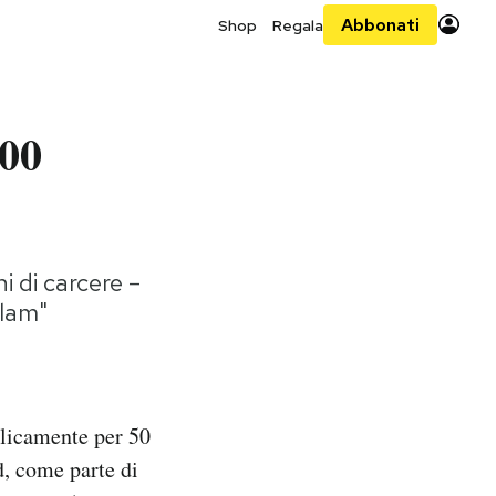
Abbonati
Shop
Regala
000
 di carcere –
slam"
licamente per 50
d, come parte di