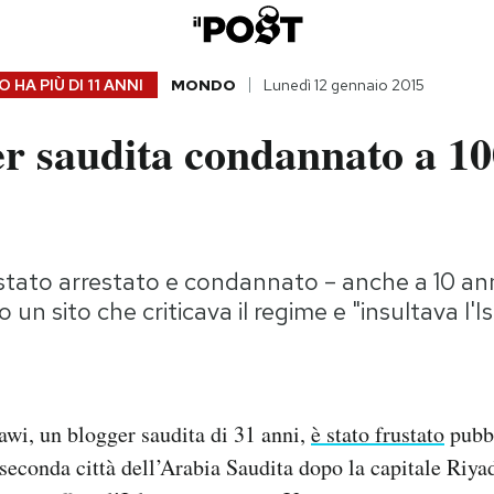
 HA PIÙ DI
11 ANNI
MONDO
Lunedì 12 gennaio 2015
er saudita condannato a 1
stato arrestato e condannato – anche a 10 anni
 un sito che criticava il regime e "insultava l'I
wi, un blogger saudita di 31 anni,
è stato frustato
pubb
 seconda città dell’Arabia Saudita dopo la capitale Riya