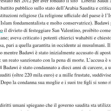
restato nel 2012 per aver fondato il sito “Liberal Saudi
attito pubblico sullo stato dell’Arabia Saudita e critic
istituzioni religiose (la religione ufficiale del paese è l
l’Islam fondamentalista e molto conservatrice). Badawi
ro
il divieto di festeggiare San Valentino, proibito come 
ne; aveva criticato i potenti chierici wahabiti e chies
sa, pari a quella garantita in occidente ai musulmani. Il 
o mentre Badawi è stato inizialmente accusato di aposta
: un reato sanzionato con la pena di morte. L’accusa è st
 Badawi è stato condannato a dieci anni di carcere, a 
auditi (oltre 220 mila euro) e a mille frustate, suddivis
 Dopo la condanna sua moglie e i suoi tre figli si sono r
i diritti umani spiegano che il governo saudita sta utili