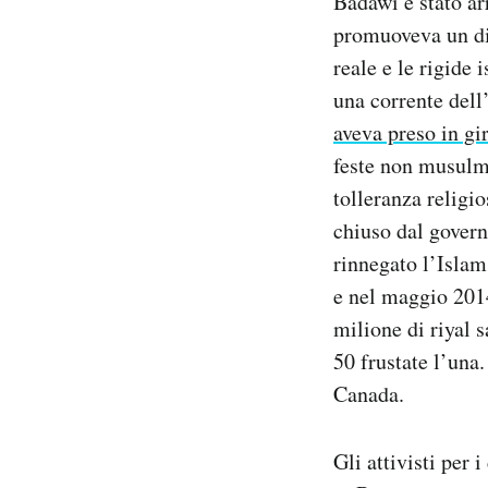
Badawi è stato ar
promuoveva un dib
reale e le rigide 
una corrente del
aveva preso in gi
feste non musulma
tolleranza religio
chiuso dal govern
rinnegato l’Islam
e nel maggio 2014
milione di riyal s
50 frustate l’una.
Canada.
Gli attivisti per 