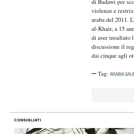
di Badawi per scor
violenze e restri
araba del 2011. 
al-Khair, a 15 ann
di aver insultato 
discussione il reg
dai cinque agli ot
Tag:
ARABIA SAU
CONSIGLIATI