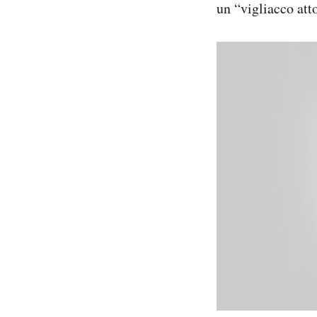
un “vigliacco att
Notifiche mobile
Regala il Post
Hai bisogno di aiuto?
Esci