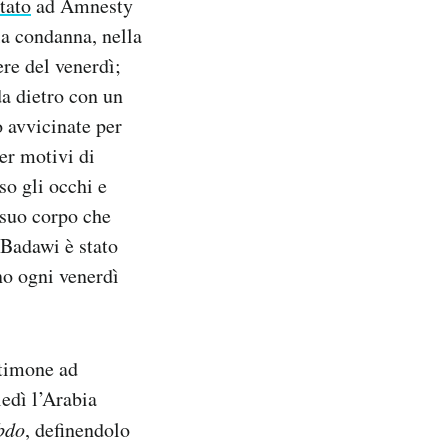
tato
ad Amnesty
la condanna, nella
re del venerdì;
da dietro con un
o avvicinate per
per motivi di
so gli occhi e
 suo corpo che
 Badawi è stato
nno ogni venerdì
stimone ad
edì l’Arabia
bdo
, definendolo