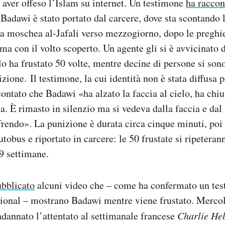
aver offeso l’Islam su internet. Un testimone
ha raccon
 Badawi è stato portato dal carcere, dove sta scontando 
la moschea al-Jafali verso mezzogiorno, dopo le preghie
a con il volto scoperto. Un agente gli si è avvicinato 
lo ha frustato 50 volte, mentre decine di persone si son
izione. Il testimone, la cui identità non è stata diffusa 
contato che Badawi «ha alzato la faccia al cielo, ha chiu
na. È rimasto in silenzio ma si vedeva dalla faccia e dal
frendo». La punizione è durata circa cinque minuti, poi
autobus e riportato in carcere: le 50 frustate si ripetera
9 settimane.
ubblicato
alcuni video che – come ha confermato un te
ional – mostrano Badawi mentre viene frustato. Mercol
dannato l’attentato al settimanale francese
Charlie He