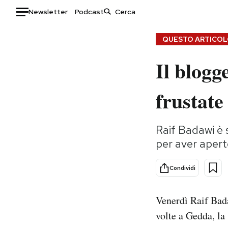
Newsletter
Podcast
Auto
QUESTO ARTICOLO
Il blogg
HOME
Italia
Moda
frustate
Mondo
Libri
Politica
Consumismi
Raif Badawi è 
Tecnologia
Storie/Idee
per aver aperto
Internet
Ok Boomer!
Scienza
Media
Condividi
Cultura
Europa
Economia
Altrecose
Venerdì Raif Bada
Sport
Mondiali calcio 2026
volte a Gedda, la