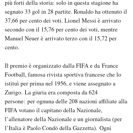
più forti della storia: solo in questa stagione ha
Notifiche mobile
segnato 33 gol in 28 partite. Ronaldo ha ottenuto il
Regala il Post
37,66 per cento dei voti. Lionel Messi è arrivato
Hai bisogno di aiuto?
Esci
secondo con il 15,76 per cento dei voti, mentre
Manuel Neuer è arrivato terzo con il 15,72 per
cento.
Il premio è organizzato dalla FIFA e da France
Football, famosa rivista sportiva francese che lo
istituì per prima nel 1956, e viene assegnato a
Zurigo. La giuria era composta da 624
persone: per ognuna delle 208 nazioni affiliate alla
FIFA votano il capitano della Nazionale,
l’allenatore della Nazionale e un giornalista (per
l’Italia è Paolo Condò della Gazzetta). Ogni