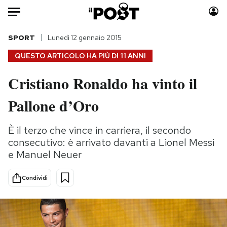
Auto
SPORT
Lunedì 12 gennaio 2015
QUESTO ARTICOLO HA PIÙ DI
11 ANNI
HOME
Cristiano Ronaldo ha vinto il
Italia
Moda
Pallone d’Oro
Mondo
Libri
Politica
Consumismi
È il terzo che vince in carriera, il secondo
Tecnologia
Storie/Idee
consecutivo: è arrivato davanti a Lionel Messi
Internet
Ok Boomer!
e Manuel Neuer
Scienza
Media
Cultura
Europa
Condividi
Economia
Altrecose
Sport
Mondiali calcio 2026