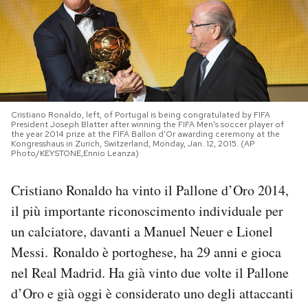
PODCAST
NEWSLETTER
Cristiano Ronaldo, left, of Portugal is being congratulated by FIFA
I MIEI PREFERITI
President Joseph Blatter after winning the FIFA Men's soccer player of
the year 2014 prize at the FIFA Ballon d'Or awarding ceremony at the
Kongresshaus in Zurich, Switzerland, Monday, Jan. 12, 2015. (AP
Photo/KEYSTONE,Ennio Leanza)
SHOP
Cristiano Ronaldo ha vinto il Pallone d’Oro 2014,
il più importante riconoscimento individuale per
CALENDARIO
un calciatore, davanti a Manuel Neuer e Lionel
Messi. Ronaldo è portoghese, ha 29 anni e gioca
AREA PERSONALE
nel Real Madrid. Ha già vinto due volte il Pallone
Area Personale
d’Oro e già oggi è considerato uno degli attaccanti
Newsletter