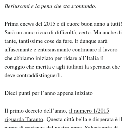
Notifiche mobile
Berlusconi e la pena che sta scontando.
Regala il Post
Hai bisogno di aiuto?
Prima enews del 2015 e di cuore buon anno a tutti!
Esci
Sarà un anno ricco di difficoltà, certo. Ma anche di
tante, tantissime cose da fare. E dunque sarà
affascinante e entusiasmante continuare il lavoro
che abbiamo iniziato per ridare all’Italia il
coraggio che merita e agli italiani la speranza che
deve contraddistinguerli.
Dieci punti per l’anno appena iniziato
Il primo decreto dell’anno,
il numero 1/2015
riguarda Taranto
. Questa città bella e disperata è il
punto di partenza del nostro anno. Salvataggio di