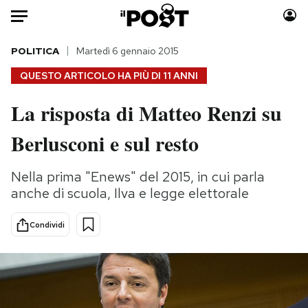
Auto
POLITICA
Martedì 6 gennaio 2015
QUESTO ARTICOLO HA PIÙ DI
11 ANNI
HOME
La risposta di Matteo Renzi su
Italia
Moda
Berlusconi e sul resto
Mondo
Libri
Politica
Consumismi
Nella prima "Enews" del 2015, in cui parla
Tecnologia
Storie/Idee
anche di scuola, Ilva e legge elettorale
Internet
Ok Boomer!
Scienza
Media
Condividi
Cultura
Europa
Economia
Altrecose
Sport
Mondiali calcio 2026