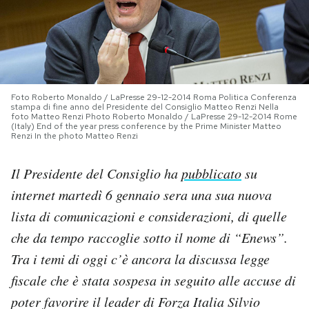
PODCAST
NEWSLETTER
Foto Roberto Monaldo / LaPresse 29-12-2014 Roma Politica Conferenza
stampa di fine anno del Presidente del Consiglio Matteo Renzi Nella
foto Matteo Renzi Photo Roberto Monaldo / LaPresse 29-12-2014 Rome
I MIEI PREFERITI
(Italy) End of the year press conference by the Prime Minister Matteo
Renzi In the photo Matteo Renzi
SHOP
Il Presidente del Consiglio ha
pubblicato
su
internet martedì 6 gennaio sera una sua nuova
CALENDARIO
lista di comunicazioni e considerazioni, di quelle
che da tempo raccoglie sotto il nome di “Enews”.
AREA PERSONALE
Tra i temi di oggi c’è ancora la discussa legge
fiscale che è stata sospesa in seguito alle accuse di
Area Personale
poter favorire il leader di Forza Italia Silvio
Newsletter