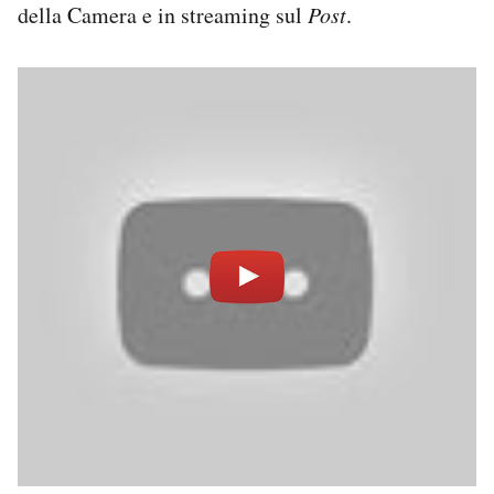
della Camera e in streaming sul
Post
.
Notifiche mobile
Regala il Post
Hai bisogno di aiuto?
Esci