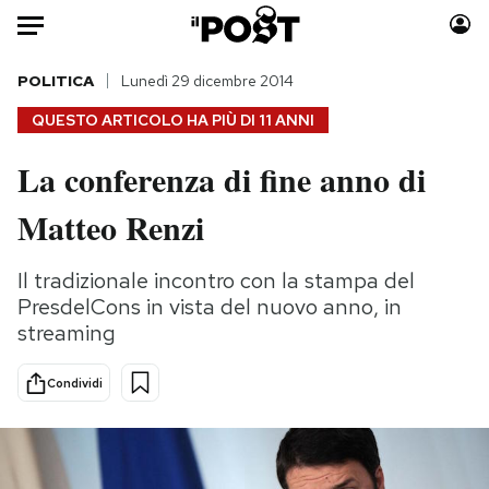
Auto
POLITICA
Lunedì 29 dicembre 2014
QUESTO ARTICOLO HA PIÙ DI
11 ANNI
HOME
La conferenza di fine anno di
Italia
Moda
Matteo Renzi
Mondo
Libri
Politica
Consumismi
Il tradizionale incontro con la stampa del
Tecnologia
Storie/Idee
PresdelCons in vista del nuovo anno, in
Internet
Ok Boomer!
streaming
Scienza
Media
Cultura
Europa
Condividi
Economia
Altrecose
Sport
Mondiali calcio 2026