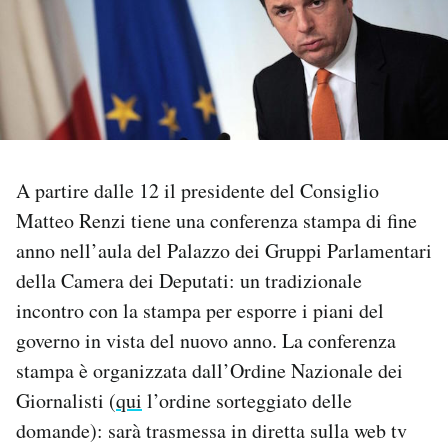
PODCAST
NEWSLETTER
I MIEI PREFERITI
A partire dalle 12 il presidente del Consiglio
Matteo Renzi tiene una conferenza stampa di fine
SHOP
anno nell’aula del Palazzo dei Gruppi Parlamentari
della Camera dei Deputati: un tradizionale
CALENDARIO
incontro con la stampa per esporre i piani del
governo in vista del nuovo anno. La conferenza
stampa è organizzata dall’Ordine Nazionale dei
AREA PERSONALE
Giornalisti (
qui
l’ordine sorteggiato delle
Area Personale
domande): sarà trasmessa in diretta sulla web tv
Newsletter