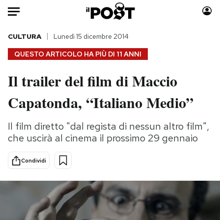
Auto
CULTURA
Lunedì 15 dicembre 2014
QUESTO ARTICOLO HA PIÙ DI
11 ANNI
HOME
Il trailer del film di Maccio
Italia
Moda
Capatonda, “Italiano Medio”
Mondo
Libri
Politica
Consumismi
Il film diretto "dal regista di nessun altro film",
Tecnologia
Storie/Idee
che uscirà al cinema il prossimo 29 gennaio
Internet
Ok Boomer!
Scienza
Media
Condividi
Cultura
Europa
Economia
Altrecose
Sport
Mondiali calcio 2026