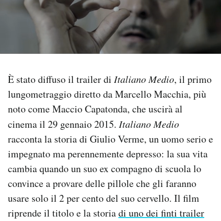
PODCAST
NEWSLETTER
È stato diffuso il trailer di
Italiano Medio
, il primo
I MIEI PREFERITI
lungometraggio diretto da Marcello Macchia, più
noto come Maccio Capatonda, che uscirà al
SHOP
cinema il 29 gennaio 2015.
Italiano Medio
racconta la storia di Giulio Verme, un uomo serio e
CALENDARIO
impegnato ma perennemente depresso: la sua vita
cambia quando un suo ex compagno di scuola lo
convince a provare delle pillole che gli faranno
AREA PERSONALE
usare solo il 2 per cento del suo cervello. Il film
Area Personale
riprende il titolo e la storia
di uno dei finti trailer
Newsletter