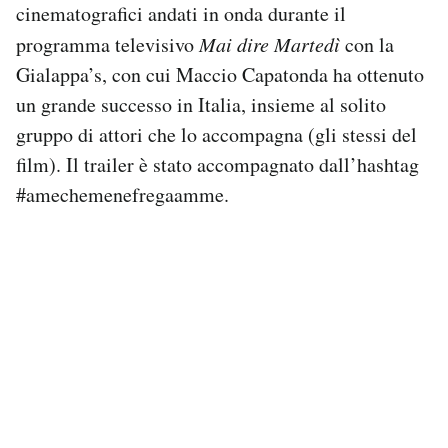
cinematografici andati in onda durante il
Notifiche mobile
programma televisivo
Mai dire Martedì
con la
Regala il Post
Hai bisogno di aiuto?
Gialappa’s, con cui Maccio Capatonda ha ottenuto
Esci
un grande successo in Italia, insieme al solito
gruppo di attori che lo accompagna (gli stessi del
film). Il trailer è stato accompagnato dall’hashtag
#amechemenefregaamme.