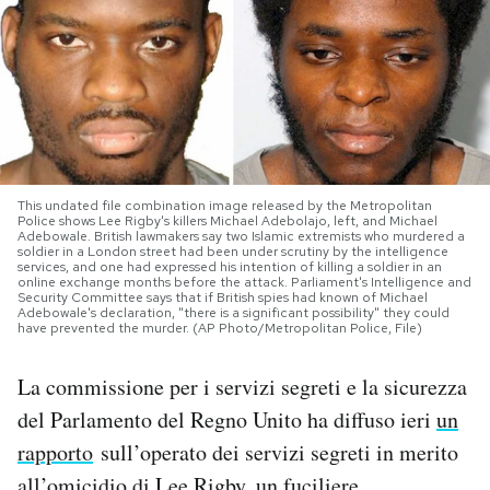
PODCAST
NEWSLETTER
I MIEI PREFERITI
This undated file combination image released by the Metropolitan
Police shows Lee Rigby's killers Michael Adebolajo, left, and Michael
Adebowale. British lawmakers say two Islamic extremists who murdered a
soldier in a London street had been under scrutiny by the intelligence
SHOP
services, and one had expressed his intention of killing a soldier in an
online exchange months before the attack. Parliament's Intelligence and
Security Committee says that if British spies had known of Michael
Adebowale's declaration, "there is a significant possibility" they could
have prevented the murder. (AP Photo/Metropolitan Police, File)
CALENDARIO
La commissione per i servizi segreti e la sicurezza
AREA PERSONALE
del Parlamento del Regno Unito ha diffuso ieri
un
rapporto
sull’operato dei servizi segreti in merito
Area Personale
Newsletter
all’omicidio di Lee Rigby, un fuciliere