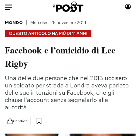
Auto
MONDO
Mercoledì 26 novembre 2014
QUESTO ARTICOLO HA PIÙ DI
11 ANNI
HOME
Facebook e l’omicidio di Lee
Italia
Moda
Rigby
Mondo
Libri
Politica
Consumismi
Una delle due persone che nel 2013 uccisero
Tecnologia
Storie/Idee
un soldato per strada a Londra aveva parlato
Internet
Ok Boomer!
delle sue intenzioni su Facebook, che gli
Scienza
Media
chiuse l'account senza segnalarlo alle
Cultura
Europa
autorità
Economia
Altrecose
Sport
Mondiali calcio 2026
Condividi