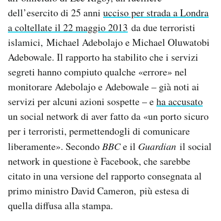
Notifiche mobile
dell’esercito di 25 anni
ucciso per strada a Londra
Regala il Post
a coltellate il 22 maggio 2013
da due terroristi
Hai bisogno di aiuto?
islamici, Michael Adebolajo e Michael Oluwatobi
Esci
Adebowale. Il rapporto ha stabilito che i servizi
segreti hanno compiuto qualche «errore» nel
monitorare Adebolajo e Adebowale – già noti ai
servizi per alcuni azioni sospette – e
ha accusato
un social network di aver fatto da «un porto sicuro
per i terroristi, permettendogli di comunicare
liberamente». Secondo
BBC
e il
Guardian
il social
network in questione è Facebook, che sarebbe
citato in una versione del rapporto consegnata al
primo ministro David Cameron, più estesa di
quella diffusa alla stampa.