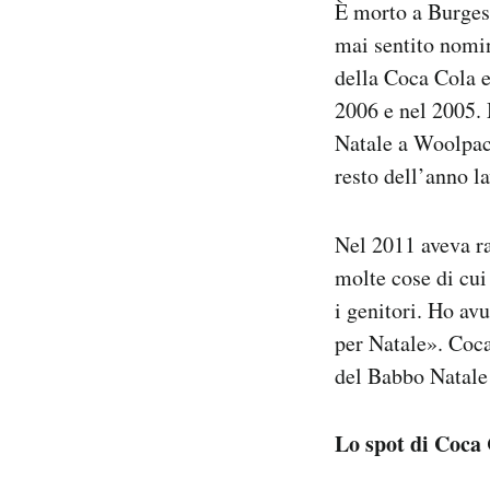
È morto a Burgess
Notifiche mobile
mai sentito nomin
Regala il Post
della Coca Cola e
Hai bisogno di aiuto?
Esci
2006 e nel 2005. 
Natale a Woolpack
resto dell’anno l
Nel 2011 aveva r
molte cose di cui
i genitori. Ho av
per Natale». Coca
del Babbo Natale
Lo spot di Coca 