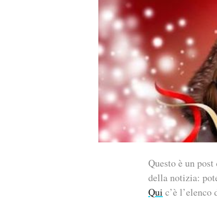
PODCAST
NEWSLETTER
I MIEI PREFERITI
SHOP
CALENDARIO
Questo è un post 
della notizia: pot
AREA PERSONALE
Qui
c’è l’elenco d
Area Personale
Newsletter