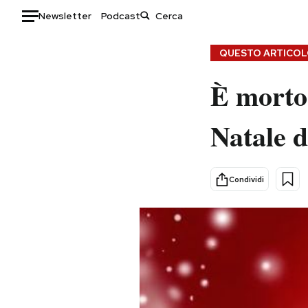
Newsletter
Podcast
Auto
QUESTO ARTICOLO
È morto
HOME
Italia
Moda
Natale d
Mondo
Libri
Politica
Consumismi
Tecnologia
Storie/Idee
Condividi
Internet
Ok Boomer!
Scienza
Media
Cultura
Europa
Economia
Altrecose
Sport
Mondiali calcio 2026