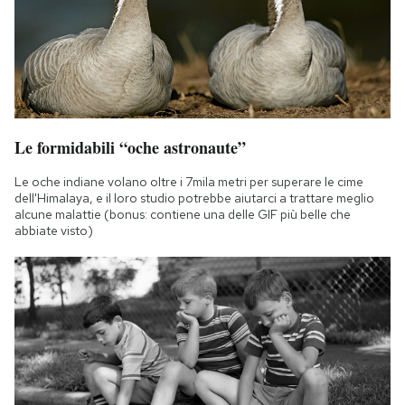
Notifiche mobile
Regala il Post
Hai bisogno di aiuto?
Esci
Le formidabili “oche astronaute”
Le oche indiane volano oltre i 7mila metri per superare le cime
dell'Himalaya, e il loro studio potrebbe aiutarci a trattare meglio
alcune malattie (bonus: contiene una delle GIF più belle che
abbiate visto)