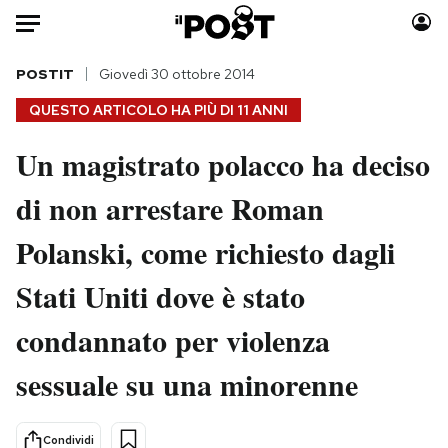
Auto
POSTIT
Giovedì 30 ottobre 2014
QUESTO ARTICOLO HA PIÙ DI
11 ANNI
HOME
Un magistrato polacco ha deciso
Italia
Moda
di non arrestare Roman
Mondo
Libri
Politica
Consumismi
Polanski, come richiesto dagli
Tecnologia
Storie/Idee
Internet
Ok Boomer!
Stati Uniti dove è stato
Scienza
Media
condannato per violenza
Cultura
Europa
Economia
Altrecose
sessuale su una minorenne
Sport
Mondiali calcio 2026
Condividi