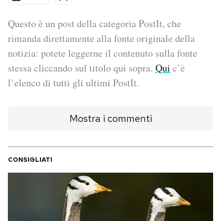
PODCAST
Questo è un post della categoria PostIt, che
rimanda direttamente alla fonte originale della
notizia: potete leggerne il contenuto sulla fonte
NEWSLETTER
stessa cliccando sul titolo qui sopra.
Qui
c’è
l’elenco di tutti gli ultimi PostIt.
I MIEI PREFERITI
Mostra i commenti
SHOP
CALENDARIO
CONSIGLIATI
AREA PERSONALE
Area Personale
Newsletter