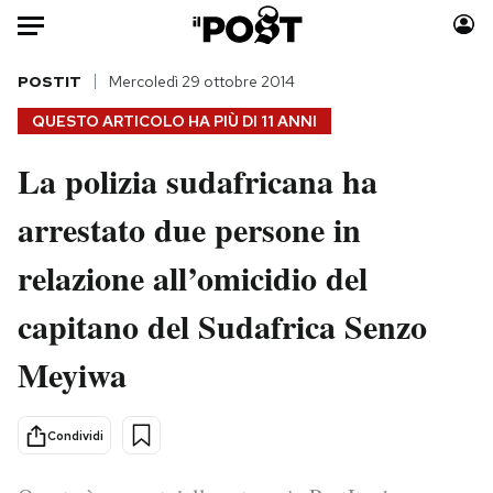
Auto
POSTIT
Mercoledì 29 ottobre 2014
QUESTO ARTICOLO HA PIÙ DI
11 ANNI
HOME
La polizia sudafricana ha
Italia
Moda
arrestato due persone in
Mondo
Libri
Politica
Consumismi
relazione all’omicidio del
Tecnologia
Storie/Idee
Internet
Ok Boomer!
capitano del Sudafrica Senzo
Scienza
Media
Meyiwa
Cultura
Europa
Economia
Altrecose
Condividi
Sport
Mondiali calcio 2026