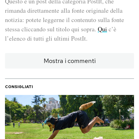
Questo è un post della categoria PostIt, che
rimanda direttamente alla fonte originale della
PODCAST
notizia: potete leggerne il contenuto sulla fonte
stessa cliccando sul titolo qui sopra.
Qui
c’è
NEWSLETTER
l’elenco di tutti gli ultimi PostIt.
I MIEI PREFERITI
Mostra i commenti
SHOP
CONSIGLIATI
CALENDARIO
AREA PERSONALE
Area Personale
Newsletter