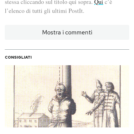
stessa cliccando sul titolo qui sopra.
Qui
c’è
l’elenco di tutti gli ultimi PostIt.
PODCAST
Mostra i commenti
NEWSLETTER
I MIEI PREFERITI
CONSIGLIATI
SHOP
CALENDARIO
AREA PERSONALE
Area Personale
Newsletter