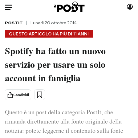
Auto
POSTIT
Lunedì 20 ottobre 2014
QUESTO ARTICOLO HA PIÙ DI
11 ANNI
HOME
Spotify ha fatto un nuovo
Italia
Moda
servizio per usare un solo
Mondo
Libri
Politica
Consumismi
account in famiglia
Tecnologia
Storie/Idee
Internet
Ok Boomer!
Condividi
Scienza
Media
Cultura
Europa
Questo è un post della categoria PostIt, che
Economia
Altrecose
rimanda direttamente alla fonte originale della
Sport
Mondiali calcio 2026
notizia: potete leggerne il contenuto sulla fonte