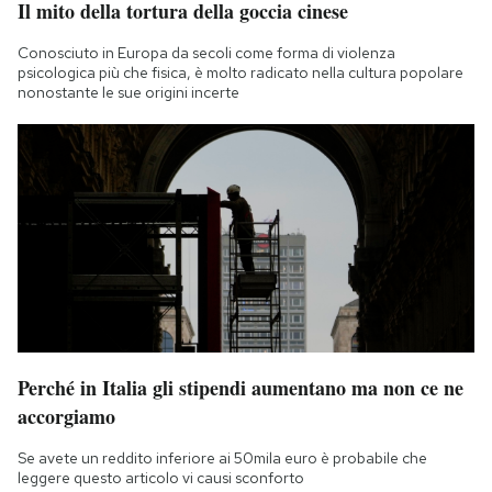
Il mito della tortura della goccia cinese
Notifiche mobile
Regala il Post
Conosciuto in Europa da secoli come forma di violenza
psicologica più che fisica, è molto radicato nella cultura popolare
Hai bisogno di aiuto?
nonostante le sue origini incerte
Esci
Perché in Italia gli stipendi aumentano ma non ce ne
accorgiamo
Se avete un reddito inferiore ai 50mila euro è probabile che
leggere questo articolo vi causi sconforto