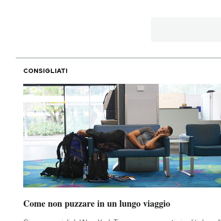
PODCAST
NEWSLETTER
CONSIGLIATI
I MIEI PREFERITI
SHOP
CALENDARIO
AREA PERSONALE
Come non puzzare in un lungo viaggio
Area Personale
Newsletter