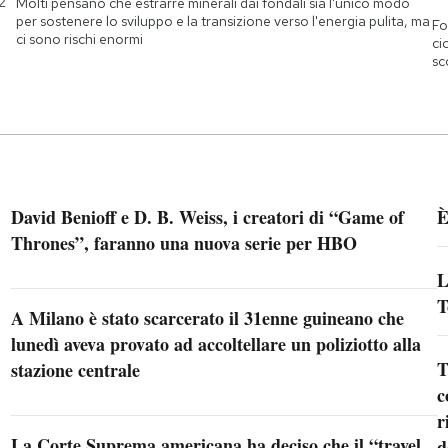
2
Molti pensano che estrarre minerali dai fondali sia l'unico modo
per sostenere lo sviluppo e la transizione verso l'energia pulita, ma
Fo
ci sono rischi enormi
ci
sc
David Benioff e D. B. Weiss, i creatori di “Game of
È
Thrones”, faranno una nuova serie per HBO
L
T
A Milano è stato scarcerato il 31enne guineano che
lunedì aveva provato ad accoltellare un poliziotto alla
T
stazione centrale
c
r
La Corte Suprema americana ha deciso che il “travel
d