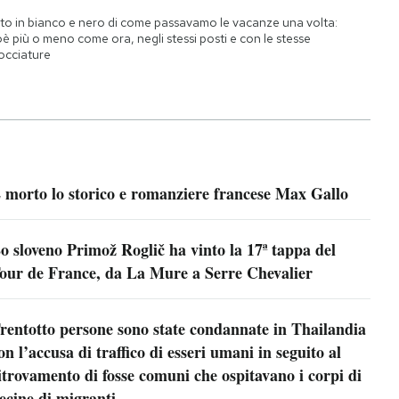
to in bianco e nero di come passavamo le vacanze una volta:
oè più o meno come ora, negli stessi posti e con le stesse
occiature
 morto lo storico e romanziere francese Max Gallo
o sloveno Primož Roglič ha vinto la 17ª tappa del
our de France, da La Mure a Serre Chevalier
rentotto persone sono state condannate in Thailandia
on l’accusa di traffico di esseri umani in seguito al
itrovamento di fosse comuni che ospitavano i corpi di
ecine di migranti