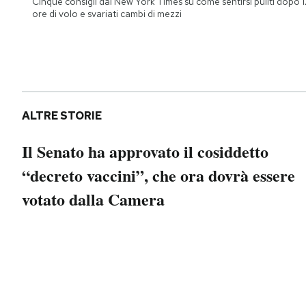
Cinque consigli dal New York Times su come sentirsi puliti dopo 1
Notifiche mobile
ore di volo e svariati cambi di mezzi
Regala il Post
Hai bisogno di aiuto?
Esci
ALTRE STORIE
Il Senato ha approvato il cosiddetto
“decreto vaccini”, che ora dovrà essere
votato dalla Camera