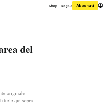
Abbonati
Shop
Regala
’area del
nte originale
 titolo qui sopra.