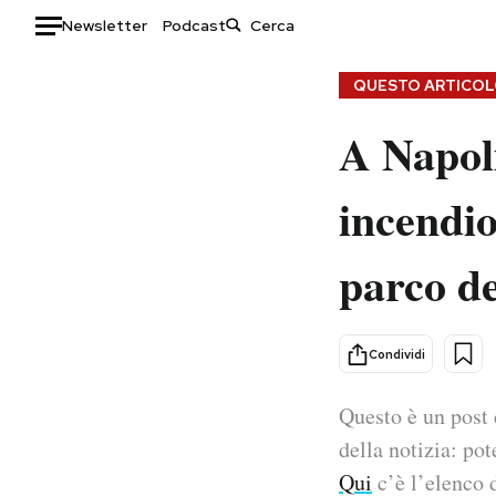
Newsletter
Podcast
Auto
QUESTO ARTICOLO
A Napoli
HOME
Italia
Moda
incendio
Mondo
Libri
Politica
Consumismi
parco de
Tecnologia
Storie/Idee
Internet
Ok Boomer!
Scienza
Media
Condividi
Cultura
Europa
Economia
Altrecose
Questo è un post 
Sport
Mondiali calcio 2026
della notizia: pot
Qui
c’è l’elenco d