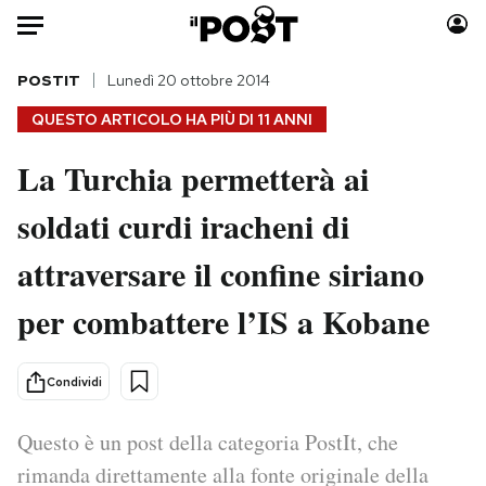
Auto
POSTIT
Lunedì 20 ottobre 2014
QUESTO ARTICOLO HA PIÙ DI
11 ANNI
HOME
La Turchia permetterà ai
Italia
Moda
soldati curdi iracheni di
Mondo
Libri
Politica
Consumismi
attraversare il confine siriano
Tecnologia
Storie/Idee
Internet
Ok Boomer!
per combattere l’IS a Kobane
Scienza
Media
Cultura
Europa
Condividi
Economia
Altrecose
Sport
Mondiali calcio 2026
Questo è un post della categoria PostIt, che
rimanda direttamente alla fonte originale della