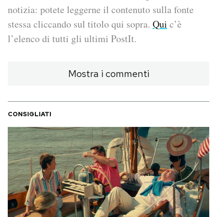
notizia: potete leggerne il contenuto sulla fonte
PODCAST
stessa cliccando sul titolo qui sopra.
Qui
c’è
l’elenco di tutti gli ultimi PostIt.
NEWSLETTER
Mostra i commenti
I MIEI PREFERITI
CONSIGLIATI
SHOP
CALENDARIO
AREA PERSONALE
Area Personale
Newsletter