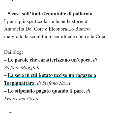
–
5 cose sull’italia femminile di pallavolo
I punti più spettacolari e le belle storie di
Antonella Del Core e Eleonora Lo Bianco:
malgrado la sconfitta in semifinale contro la Cina
Dai blog:
–
Le parole che caratterizzano un’epoca
,
di
Stefano Maggiolo.
–
La sera in cui è stato ucciso un ragazzo a
Torpignattara
,
di Stefano Nazzi.
–
Lo stipendio pagato quando ti pare
,
di
Francesco Costa.