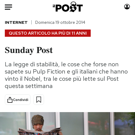
Auto
INTERNET
Domenica 19 ottobre 2014
QUESTO ARTICOLO HA PIÙ DI
11 ANNI
HOME
Sunday Post
Italia
Moda
Mondo
Libri
La legge di stabilità, le cose che forse non
Politica
Consumismi
sapete su Pulp Fiction e gli italiani che hanno
Tecnologia
Storie/Idee
vinto il Nobel, tra le cose più lette sul Post
questa settimana
Internet
Ok Boomer!
Scienza
Media
Condividi
Cultura
Europa
Economia
Altrecose
Sport
Mondiali calcio 2026