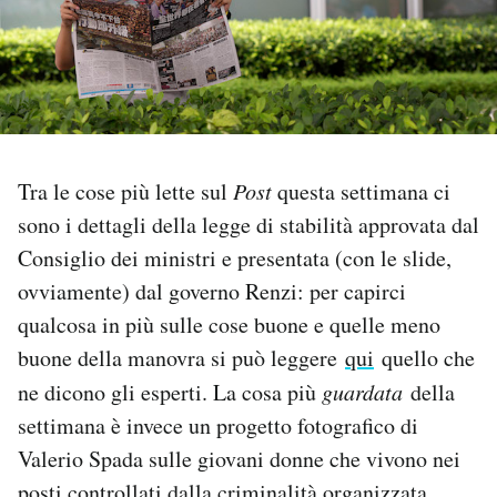
PODCAST
NEWSLETTER
Tra le cose più lette sul
Post
questa settimana ci
I MIEI PREFERITI
sono i dettagli della legge di stabilità approvata dal
Consiglio dei ministri e presentata (con le slide,
SHOP
ovviamente) dal governo Renzi: per capirci
qualcosa in più sulle cose buone e quelle meno
CALENDARIO
buone della manovra si può leggere
qui
quello che
ne dicono gli esperti. La cosa più
guardata
della
AREA PERSONALE
settimana è invece un progetto fotografico di
Valerio Spada sulle giovani donne che vivono nei
Area Personale
Newsletter
posti controllati dalla criminalità organizzata