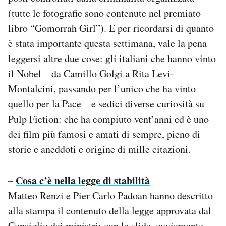
Notifiche mobile
(tutte le fotografie sono contenute nel premiato
Regala il Post
libro “Gomorrah Girl”). E per ricordarsi di quanto
Hai bisogno di aiuto?
è stata importante questa settimana, vale la pena
Esci
leggersi altre due cose: gli italiani che hanno vinto
il Nobel – da Camillo Golgi a Rita Levi-
Montalcini, passando per l’unico che ha vinto
quello per la Pace – e sedici diverse curiosità su
Pulp Fiction: che ha compiuto vent’anni ed è uno
dei film più famosi e amati di sempre, pieno di
storie e aneddoti e origine di mille citazioni.
–
Cosa c’è nella legge di stabilità
Matteo Renzi e Pier Carlo Padoan hanno descritto
alla stampa il contenuto della legge approvata dal
Consiglio dei ministri: con le slide, ovviamente