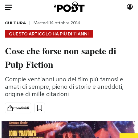
Auto
CULTURA
Martedì 14 ottobre 2014
QUESTO ARTICOLO HA PIÙ DI
11 ANNI
HOME
Cose che forse non sapete di
Italia
Moda
Pulp Fiction
Mondo
Libri
Politica
Consumismi
Compie vent'anni uno dei film più famosi e
Tecnologia
Storie/Idee
amati di sempre, pieno di storie e aneddoti,
Internet
Ok Boomer!
origine di mille citazioni
Scienza
Media
Cultura
Europa
Condividi
Economia
Altrecose
Sport
Mondiali calcio 2026