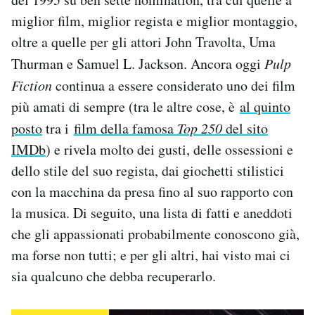
Notifiche mobile
miglior film, miglior regista e miglior montaggio,
Regala il Post
oltre a quelle per gli attori John Travolta, Uma
Hai bisogno di aiuto?
Thurman e Samuel L. Jackson. Ancora oggi
Pulp
Esci
Fiction
continua a essere considerato uno dei film
più amati di sempre (tra le altre cose, è
al quinto
posto
tra i
film della famosa
Top 250
del sito
IMDb
) e rivela molto dei gusti, delle ossessioni e
dello stile del suo regista, dai giochetti stilistici
con la macchina da presa fino al suo rapporto con
la musica. Di seguito, una lista di fatti e aneddoti
che gli appassionati probabilmente conoscono già,
ma forse non tutti; e per gli altri, hai visto mai ci
sia qualcuno che debba recuperarlo.