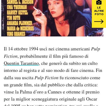
LE
PODCAST
ALTRE
FOTO
NEWSLETTER
I MIEI PREFERITI
Il 14 ottobre 1994 uscì nei cinema americani
Pulp
Fiction
, probabilmente il film più famoso di
SHOP
Quentin Tarantino
, che generò da subito un culto
intorno al regista e al suo modo di fare cinema. Fin
CALENDARIO
dalla sua uscita
Pulp Fiction
fu riconosciuto come
un grande film, sia dal pubblico che dalla critica:
AREA PERSONALE
vinse la Palma d’oro a Cannes e ottenne il premio
Area Personale
per la miglior sceneggiatura originale agli Oscar
Newsletter
del 1995 su ben sette nomination, tra cui quelle a