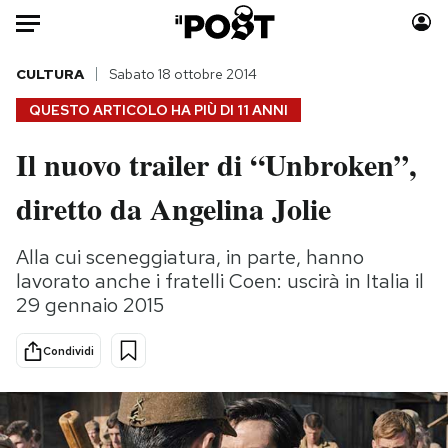
Auto
CULTURA
Sabato 18 ottobre 2014
QUESTO ARTICOLO HA PIÙ DI
11 ANNI
HOME
Il nuovo trailer di “Unbroken”,
Italia
Moda
diretto da Angelina Jolie
Mondo
Libri
Politica
Consumismi
Alla cui sceneggiatura, in parte, hanno
Tecnologia
Storie/Idee
lavorato anche i fratelli Coen: uscirà in Italia il
Internet
Ok Boomer!
29 gennaio 2015
Scienza
Media
Cultura
Europa
Condividi
Economia
Altrecose
Sport
Mondiali calcio 2026