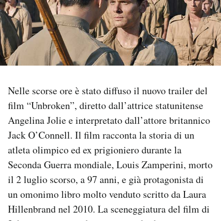
PODCAST
NEWSLETTER
I MIEI PREFERITI
Nelle scorse ore è stato diffuso il nuovo trailer del
film “Unbroken”, diretto dall’attrice statunitense
SHOP
Angelina Jolie e interpretato dall’attore britannico
Jack O’Connell. Il film racconta la storia di un
atleta olimpico ed ex prigioniero durante la
CALENDARIO
Seconda Guerra mondiale, Louis Zamperini, morto
il 2 luglio scorso, a 97 anni, e già protagonista di
AREA PERSONALE
un omonimo libro molto venduto scritto da Laura
Area Personale
Hillenbrand nel 2010. La sceneggiatura del film di
Newsletter