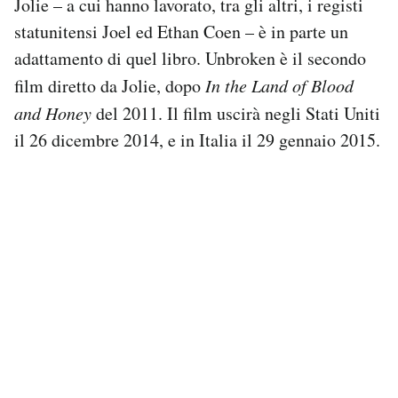
Jolie – a cui hanno lavorato, tra gli altri, i registi
Notifiche mobile
statunitensi Joel ed Ethan Coen – è in parte un
Regala il Post
adattamento di quel libro. Unbroken è il secondo
Hai bisogno di aiuto?
film diretto da Jolie, dopo
In the Land of Blood
Esci
and Honey
del 2011. Il film uscirà negli Stati Uniti
il 26 dicembre 2014, e in Italia il 29 gennaio 2015.