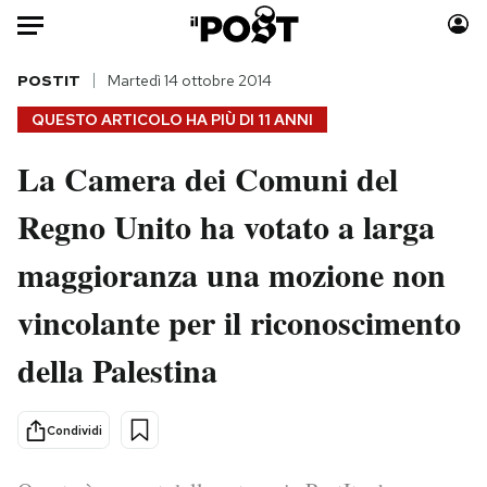
Auto
POSTIT
Martedì 14 ottobre 2014
QUESTO ARTICOLO HA PIÙ DI
11 ANNI
HOME
La Camera dei Comuni del
Italia
Moda
Regno Unito ha votato a larga
Mondo
Libri
Politica
Consumismi
maggioranza una mozione non
Tecnologia
Storie/Idee
Internet
Ok Boomer!
vincolante per il riconoscimento
Scienza
Media
della Palestina
Cultura
Europa
Economia
Altrecose
Condividi
Sport
Mondiali calcio 2026