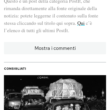
Questo è un post della categoria PostIt, che
rimanda direttamente alla fonte originale della
PODCAST
notizia: potete leggerne il contenuto sulla fonte
stessa cliccando sul titolo qui sopra.
Qui
c’è
NEWSLETTER
l’elenco di tutti gli ultimi PostIt.
I MIEI PREFERITI
Mostra i commenti
SHOP
CONSIGLIATI
CALENDARIO
AREA PERSONALE
Area Personale
Newsletter