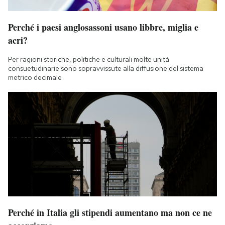
Notifiche mobile
Regala il Post
Perché i paesi anglosassoni usano libbre, miglia e
Hai bisogno di aiuto?
acri?
Esci
Per ragioni storiche, politiche e culturali molte unità
consuetudinarie sono sopravvissute alla diffusione del sistema
metrico decimale
Perché in Italia gli stipendi aumentano ma non ce ne