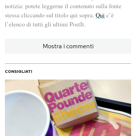
notizia: potete leggerne il contenuto sulla fonte
PODCAST
stessa cliccando sul titolo qui sopra.
Qui
c’è
l’elenco di tutti gli ultimi PostIt.
NEWSLETTER
Mostra i commenti
I MIEI PREFERITI
CONSIGLIATI
SHOP
CALENDARIO
AREA PERSONALE
Area Personale
Newsletter