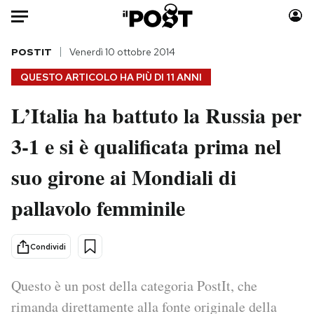
Auto
POSTIT
Venerdì 10 ottobre 2014
QUESTO ARTICOLO HA PIÙ DI
11 ANNI
HOME
L’Italia ha battuto la Russia per
Italia
Moda
3-1 e si è qualificata prima nel
Mondo
Libri
Politica
Consumismi
suo girone ai Mondiali di
Tecnologia
Storie/Idee
Internet
Ok Boomer!
pallavolo femminile
Scienza
Media
Cultura
Europa
Condividi
Economia
Altrecose
Sport
Mondiali calcio 2026
Questo è un post della categoria PostIt, che
rimanda direttamente alla fonte originale della