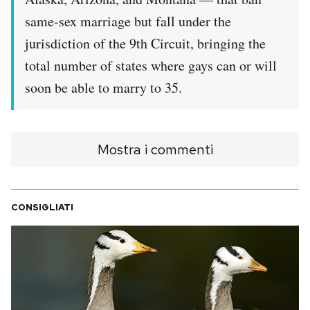
Notifiche mobile
same-sex marriage but fall under the
Regala il Post
jurisdiction of the 9th Circuit, bringing the
Hai bisogno di aiuto?
total number of states where gays can or will
Esci
soon be able to marry to 35.
Mostra i commenti
CONSIGLIATI