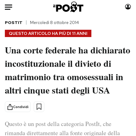
Auto
POSTIT
Mercoledì 8 ottobre 2014
QUESTO ARTICOLO HA PIÙ DI
11 ANNI
HOME
Una corte federale ha dichiarato
Italia
Moda
incostituzionale il divieto di
Mondo
Libri
Politica
Consumismi
matrimonio tra omosessuali in
Tecnologia
Storie/Idee
Internet
Ok Boomer!
altri cinque stati degli USA
Scienza
Media
Cultura
Europa
Condividi
Economia
Altrecose
Sport
Mondiali calcio 2026
Questo è un post della categoria PostIt, che
rimanda direttamente alla fonte originale della