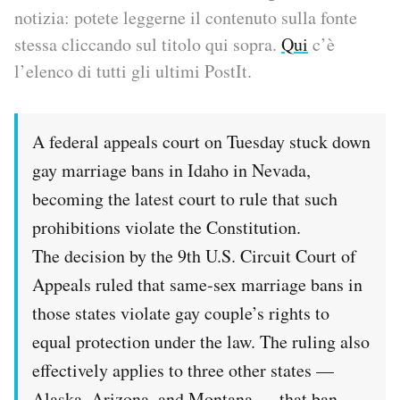
notizia: potete leggerne il contenuto sulla fonte
PODCAST
stessa cliccando sul titolo qui sopra.
Qui
c’è
l’elenco di tutti gli ultimi PostIt.
NEWSLETTER
A federal appeals court on Tuesday stuck down
I MIEI PREFERITI
gay marriage bans in Idaho in Nevada,
becoming the latest court to rule that such
SHOP
prohibitions violate the Constitution.
The decision by the 9th U.S. Circuit Court of
CALENDARIO
Appeals ruled that same-sex marriage bans in
those states violate gay couple’s rights to
AREA PERSONALE
equal protection under the law. The ruling also
effectively applies to three other states —
Area Personale
Newsletter
Alaska, Arizona, and Montana — that ban