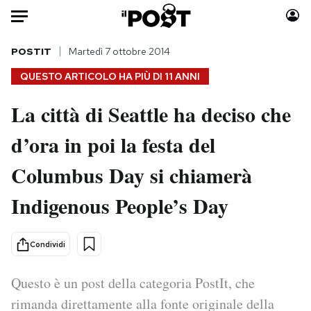
Auto
POSTIT
Martedì 7 ottobre 2014
QUESTO ARTICOLO HA PIÙ DI
11 ANNI
HOME
La città di Seattle ha deciso che
Italia
Moda
d’ora in poi la festa del
Mondo
Libri
Politica
Consumismi
Columbus Day si chiamerà
Tecnologia
Storie/Idee
Internet
Ok Boomer!
Indigenous People’s Day
Scienza
Media
Cultura
Europa
Condividi
Economia
Altrecose
Sport
Mondiali calcio 2026
Questo è un post della categoria PostIt, che
rimanda direttamente alla fonte originale della