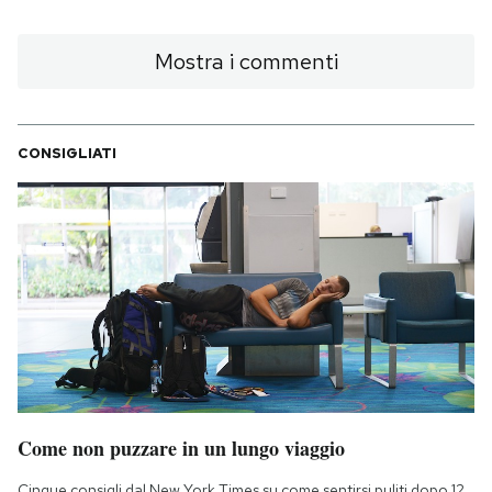
Notifiche mobile
Regala il Post
Mostra i commenti
Hai bisogno di aiuto?
Esci
CONSIGLIATI
Come non puzzare in un lungo viaggio
Cinque consigli dal New York Times su come sentirsi puliti dopo 12