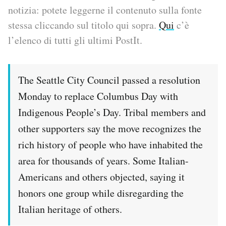
notizia: potete leggerne il contenuto sulla fonte
PODCAST
stessa cliccando sul titolo qui sopra.
Qui
c’è
l’elenco di tutti gli ultimi PostIt.
NEWSLETTER
The Seattle City Council passed a resolution
I MIEI PREFERITI
Monday to replace Columbus Day with
Indigenous People’s Day. Tribal members and
SHOP
other supporters say the move recognizes the
rich history of people who have inhabited the
CALENDARIO
area for thousands of years. Some Italian-
Americans and others objected, saying it
AREA PERSONALE
honors one group while disregarding the
Italian heritage of others.
Area Personale
Newsletter