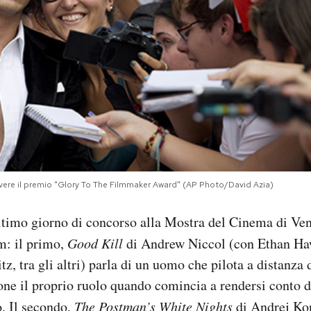
evere il premio "Glory To The Filmmaker Award" (AP Photo/David Azia)
ltimo giorno di concorso alla Mostra del Cinema di Ven
lm: il primo,
Good Kill
di Andrew Niccol (con Ethan Ha
z, tra gli altri) parla di un uomo che pilota a distanza 
one il proprio ruolo quando comincia a rendersi conto 
o. Il secondo,
The Postman’s White Nights
di Andrej Ko