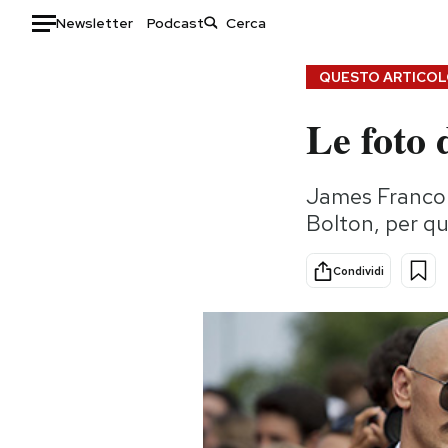
Newsletter
Podcast
Auto
QUESTO ARTICOLO
Le foto 
HOME
Italia
Moda
James Franco c
Mondo
Libri
Bolton, per que
Politica
Consumismi
Tecnologia
Storie/Idee
Condividi
Internet
Ok Boomer!
Scienza
Media
Cultura
Europa
Economia
Altrecose
Sport
Mondiali calcio 2026