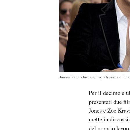
PODCAST
NEWSLETTER
I MIEI PREFERITI
SHOP
James Franco firma autografi prima di ric
CALENDARIO
Per il decimo e u
presentati due fi
AREA PERSONALE
Jones e Zoe Kravit
mette in discussi
Area Personale
del proprio lavor
Newsletter