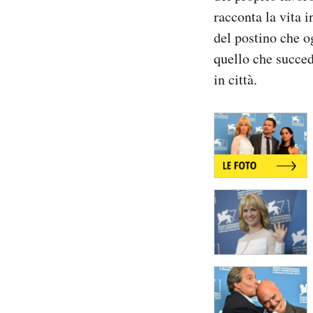
Notifiche mobile
racconta la vita 
Regala il Post
del postino che o
Hai bisogno di aiuto?
quello che succed
Esci
in città.