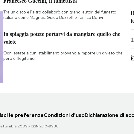
Francesco Guccini, il fumettista
D
Tra un disco e l’altro collaborò con grandi autori del fumetto
italiano come Magnus, Guido Buzzelli e l’amico Bonvi
l
In spiaggia potete portarvi da mangiare quello che
1
volete
Ogni estate alcuni stabilimenti provano a imporre un divieto che
È
però è illegittimo
sci le preferenze
Condizioni d'uso
Dichiarazione di acc
 28 settembre 2009 - ISSN 2610-9980