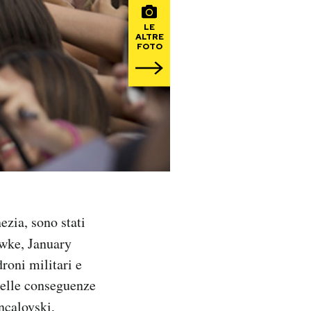
LE
ALTRE
FOTO
ezia, sono stati
wke, January
droni militari e
delle conseguenze
ncalovski,