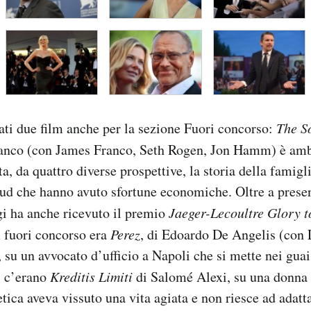
tati due film anche per la sezione Fuori concorso:
The S
anco (con James Franco, Seth Rogen, Jon Hamm) è ambi
ta, da quattro diverse prospettive, la storia della fami
 sud che hanno avuto sfortune economiche. Oltre a presen
i ha anche ricevuto il premio
Jaeger-Lecoultre Glory t
m fuori concorso era
Perez
, di Edoardo De Angelis (con 
u un avvocato d’ufficio a Napoli che si mette nei guai.
, c’erano
Kreditis Limiti
di Salomé Alexi, su una donna 
tica aveva vissuto una vita agiata e non riesce ad adatta