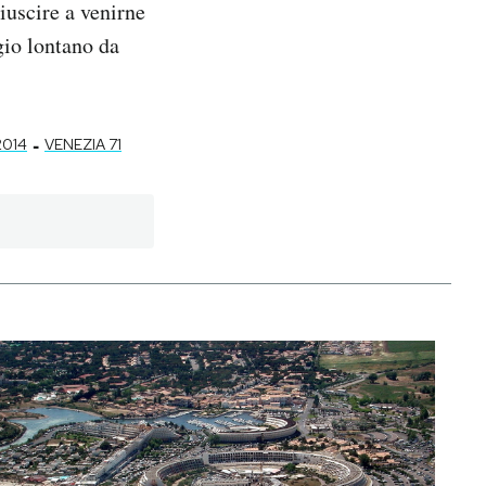
iuscire a venirne
gio lontano da
-
2014
VENEZIA 71