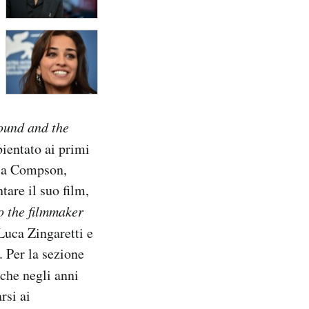
ound and the
entato ai primi
glia Compson,
tare il suo film,
o the filmmaker
Luca Zingaretti e
 Per la sezione
che negli anni
rsi ai